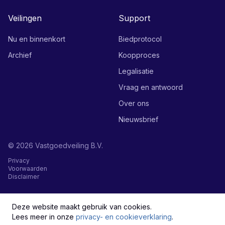
Veilingen
Support
Nu en binnenkort
Biedprotocol
Archief
Koopproces
Legalisatie
Vraag en antwoord
Over ons
Nieuwsbrief
©
2026
Vastgoedveiling B.V.
Privacy
Voorwaarden
Disclaimer
English
Deze website maakt gebruik van cookies.
Lees meer in onze
privacy- en cookieverklaring
.