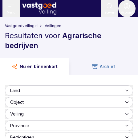
Menu
Zoeken
Account
Vastgoedveiling.nl
Veilingen
Resultaten voor
Agrarische
bedrijven
Nu en binnenkort
Archief
Land
Object
Veiling
Provincie
Bezichtigen