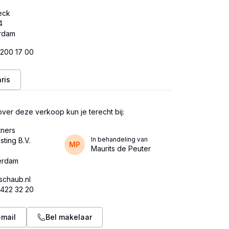
Beck
4
 200 17 00
ris
ver deze verkoop kun je terecht bij:
tners
In behandeling van
sting B.V.
MP
Maurits de Peuter
chaub.nl
 422 32 20
-mail
Bel makelaar