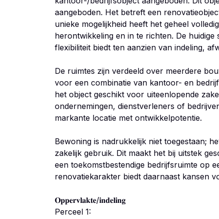
kantoor-/bedrijfsobject aangeboden. Dit obje
aangeboden. Het betreft een renovatieobje
unieke mogelijkheid heeft het geheel volledig 
herontwikkeling en in te richten. De huidige
flexibiliteit biedt ten aanzien van indeling, af
De ruimtes zijn verdeeld over meerdere bo
voor een combinatie van kantoor- en bedrij
het object geschikt voor uiteenlopende zakel
ondernemingen, dienstverleners of bedrijve
markante locatie met ontwikkelpotentie.
Bewoning is nadrukkelijk niet toegestaan; he
zakelijk gebruik. Dit maakt het bij uitstek ge
een toekomstbestendige bedrijfsruimte op e
renovatiekarakter biedt daarnaast kansen 
𝐎𝐩𝐩𝐞𝐫𝐯𝐥𝐚𝐤𝐭𝐞/𝐢𝐧𝐝𝐞𝐥𝐢𝐧𝐠
Perceel 1: