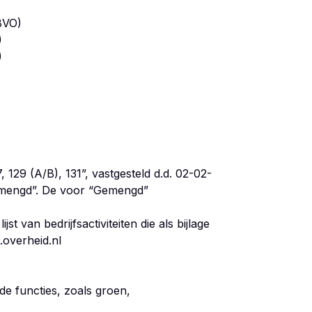
BVO)
)
)
29 (A/B), 131”, vastgesteld d.d. 02-02-
emengd”. De voor “Gemengd”
jst van bedrijfsactiviteiten die als bijlage
overheid.nl
e functies, zoals groen,