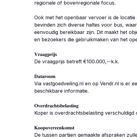
regionale of bovenregionale focus.
Ook met het openbaar vervoer is de locatie 
bevinden zich diverse haltes voor bus, waa
eenvoudig bereikbaar zijn. Dit maakt het ob
en bezoekers die gebruikmaken van het op
𝐕𝐫𝐚𝐚𝐠𝐩𝐫𝐢𝐣𝐬
De vraagprijs betreft €100.000,--k.k.
𝐃𝐚𝐭𝐚𝐫𝐨𝐨𝐦
Via vastgoedveiling.nl en op Vendr.nl is er 
beschikbare informatie.
𝐎𝐯𝐞𝐫𝐝𝐫𝐚𝐜𝐡𝐭𝐬𝐛𝐞𝐥𝐚𝐬𝐭𝐢𝐧𝐠
Koper is overdrachtsbelasting verschuldigd
𝐊𝐨𝐨𝐩𝐨𝐯𝐞𝐫𝐞𝐞𝐧𝐤𝐨𝐦𝐬𝐭
De tussen partijen gemaakte afspraken zull