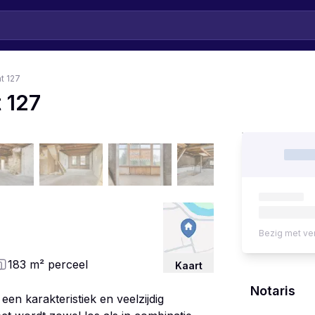
t 127
 127
Bezig met ve
183
m²
perceel
Kaart
Notaris
en karakteristiek en veelzijdig