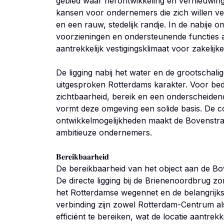
gebied waar herontwikkeling en vernieuwing e
kansen voor ondernemers die zich willen ves
en een rauw, stedelijk randje. In de nabije o
voorzieningen en ondersteunende functies a
aantrekkelijk vestigingsklimaat voor zakelijk
De ligging nabij het water en de grootschalig
uitgesproken Rotterdams karakter. Voor bed
zichtbaarheid, bereik en een onderscheidende 
vormt deze omgeving een solide basis. De c
ontwikkelmogelijkheden maakt de Bovenstraat
ambitieuze ondernemers.
𝐁𝐞𝐫𝐞𝐢𝐤𝐛𝐚𝐚𝐫𝐡𝐞𝐢𝐝
De bereikbaarheid van het object aan de Bo
De directe ligging bij de Brienenoordbrug zo
het Rotterdamse wegennet en de belangrijks
verbinding zijn zowel Rotterdam-Centrum als
efficiënt te bereiken, wat de locatie aantrek