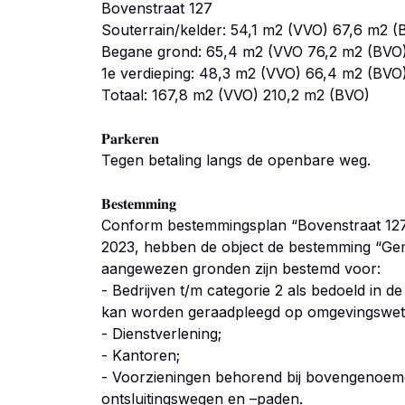
Bovenstraat 127
Souterrain/kelder: 54,1 m2 (VVO) 67,6 m2 (
Begane grond: 65,4 m2 (VVO 76,2 m2 (BVO
1e verdieping: 48,3 m2 (VVO) 66,4 m2 (BVO
Totaal: 167,8 m2 (VVO) 210,2 m2 (BVO)
𝐏𝐚𝐫𝐤𝐞𝐫𝐞𝐧
Tegen betaling langs de openbare weg.
𝐁𝐞𝐬𝐭𝐞𝐦𝐦𝐢𝐧𝐠
Conform bestemmingsplan “Bovenstraat 127, 1
2023, hebben de object de bestemming “G
aangewezen gronden zijn bestemd voor:
- Bedrijven t/m categorie 2 als bedoeld in de li
kan worden geraadpleegd op omgevingswet.
- Dienstverlening;
- Kantoren;
- Voorzieningen behorend bij bovengenoemd
ontsluitingswegen en –paden.