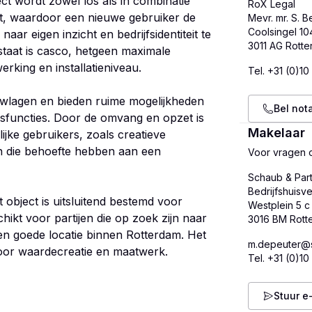
ct wordt zowel los als in combinatie
RoX Legal
ct, waardoor een nieuwe gebruiker de
Mevr. mr. S. 
Coolsingel 10
naar eigen inzicht en bedrijfsidentiteit te
 staat is casco, hetgeen maximale
werking en installatieniveau.
Tel.
+31 (0)10
uwlagen en bieden ruime mogelijkheden
Bel nota
fsfuncties. Door de omvang en opzet is
Makelaar
ijke gebruikers, zoals creatieve
n die behoefte hebben aan een
Voor vragen o
Schaub & Par
Bedrijfshuisve
t object is uitsluitend bestemd voor
Westplein 5 c
schikt voor partijen die op zoek zijn naar
en goede locatie binnen Rotterdam. Het
m.depeuter@s
voor waardecreatie en maatwerk.
Tel.
+31 (0)10
Stuur e