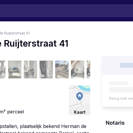
 Ruijterstraat 41
Ruijterstraat 41
Bezig met ve
m²
perceel
Kaart
Notaris
stallen, plaatselijk bekend Herman de