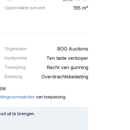
195
m²
Oppervlakte perceel
BOG Auctions
Organisator
Ten laste verkoper
Inzetpremie
Recht van gunning
Toewijzing
Overdrachtsbelasting
Belasting
 BW
.
eilingvoorwaarden
van toepassing.
od uit te brengen.