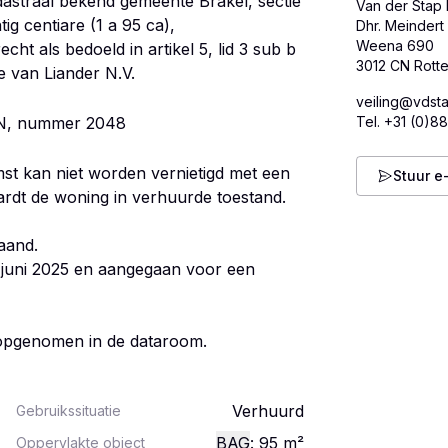
dastraal bekend gemeente Brakel, sectie
Van der Stap 
g centiare (1 a 95 ca),
Dhr. Meindert
Weena 690
echt als bedoeld in artikel 5, lid 3 sub b
veiling@vdst
e N, nummer 2048
Tel.
+31 (0)88
t kan niet worden vernietigd met een
Stuur e
rdt de woning in verhuurde toestand.
aand.
juni 2025 en aangegaan voor een
Verhuurd
Gebruikssituatie
BAG
: 95
m²
Oppervlakte object