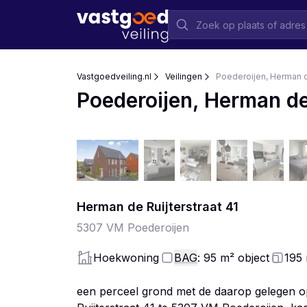
Vastgoedveiling.nl
Veilingen
Poederoijen, Herman de
Poederoijen, Herman de 
Herman de Ruijterstraat
41
5307 VM
Poederoijen
Hoekwoning
BAG
: 95
m²
object
195
een perceel grond met de daarop gelegen op