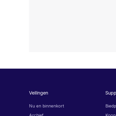
Veilingen
Supp
Nu en binnenkort
Biedp
Archief
Koop