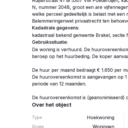
Ruijterstraat 41 te 5307 VM Poederoijen, ka
N, nummer 2048, groot een are vijfennegenti
welke perceel gedeeltelijk is belast met een r
Kadastrale gegevens:
kadastraal bekend gemeente Brakel, secti
Gebruikssituatie:
De woning is verhuurd. De huurovereenkoms
beroep op het huurbeding. De koper aanvaa
De huur per maand bedraagt € 1.650 per m
De huurovereenkomst is aangevangen op 1 
periode van 12 maanden.
Over het object
Hoekwoning
Type
Woningen
Groep