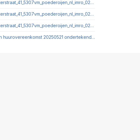
20250922_bestemmingsrapport_herman_de_ruijterstraat_41_5307vm_poederoijen_nl_imro_0297_bgbbp20220018_vs01.pdf
20250922_bestemmingsrapport_herman_de_ruijterstraat_41_5307vm_poederoijen_nl_imro_0297_bgbbp20220020_ow01.pdf
20250922_bestemmingsrapport_herman_de_ruijterstraat_41_5307vm_poederoijen_nl_imro_0297_bgbbp20220020_vs01.pdf
5307 VM Herman de Ruijterstraat 41 Poederoijen huurovereenkomst 20250521 ondertekend Zwartgemaakt.pdf