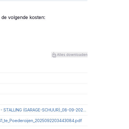
t de volgende kosten:
Alles downloaden
uittreksel_kadastrale_kaart_5307VM41_BERGING - STALLING (GARAGE-SCHUUR)_08-09-2025_10-27-48.pdf
_41_te_Poederoijen_2025092203443084.pdf