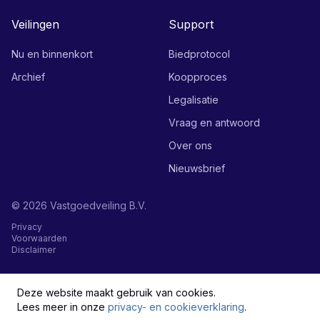
Veilingen
Support
Nu en binnenkort
Biedprotocol
Archief
Koopproces
Legalisatie
Vraag en antwoord
Over ons
Nieuwsbrief
©
2026
Vastgoedveiling B.V.
Privacy
Voorwaarden
Disclaimer
English
Deze website maakt gebruik van cookies.
Lees meer in onze
privacy- en cookieverklaring
.