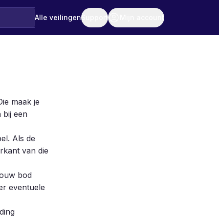
Alle veilingen
Support
Mijn account
Die maak je
 bij een
el. Als de
erkant van die
 jouw bod
der eventuele
ding