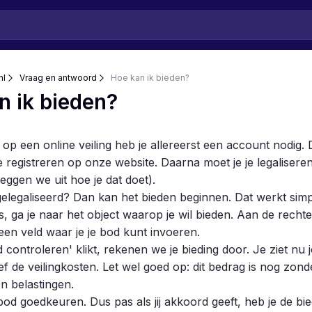
nl
Vraag en antwoord
Hoe kan ik bieden?
n ik bieden?
op een online veiling heb je allereerst een account nodig. 
e registreren op onze website. Daarna moet je je legaliseren
leggen we uit
hoe je dat doet).
elegaliseerd? Dan kan het bieden beginnen. Dat werkt simp
is, ga je naar het object waarop je wil bieden. Aan de recht
 een veld waar je je bod kunt invoeren.
d controleren' klikt, rekenen we je bieding door. Je ziet nu
ief de veilingkosten. Let wel goed op: dit bedrag is nog zon
n belastingen.
bod goedkeuren. Dus pas als jij akkoord geeft, heb je de bie