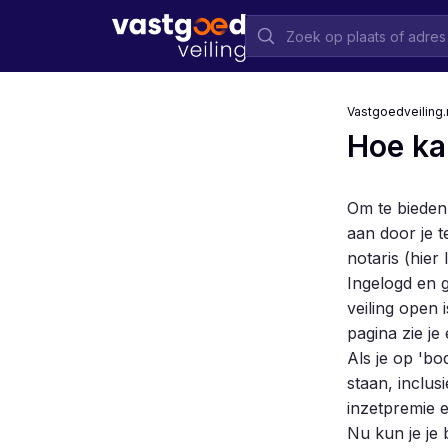
Vastgoedveiling.
Hoe ka
Om te bieden 
aan door je t
notaris (
hier 
Ingelogd en g
veiling open 
pagina zie je
Als je op 'bo
staan, inclus
inzetpremie e
Nu kun je je 