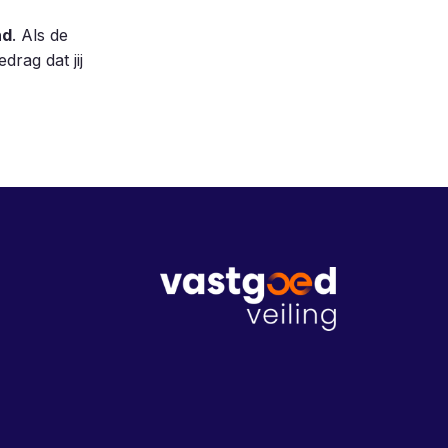
nd
. Als de
drag dat jij