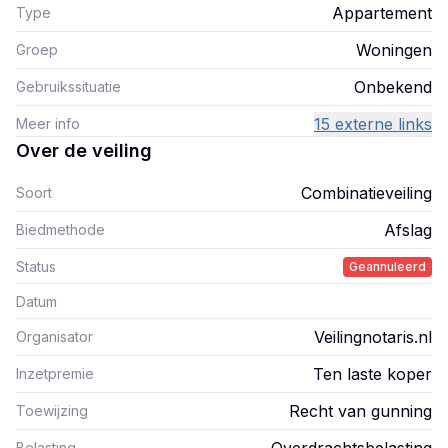
Appartement
Type
Woningen
Groep
Onbekend
Gebruikssituatie
15 externe links
Meer info
Over de veiling
Combinatieveiling
Soort
Afslag
Biedmethode
Status
Geannuleerd
Datum
Veilingnotaris.nl
Organisator
Ten laste koper
Inzetpremie
Recht van gunning
Toewijzing
Belasting