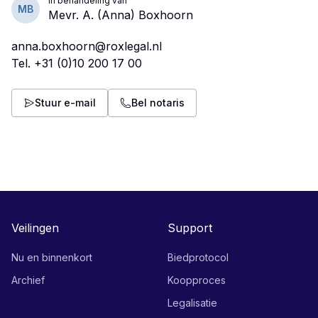
In behandeling van
MB
Mevr. A. (Anna) Boxhoorn
anna.boxhoorn@roxlegal.nl
Tel.
+31 (0)10 200 17 00
Stuur e-mail
Bel notaris
Veilingen
Support
Nu en binnenkort
Biedprotocol
Archief
Koopproces
Legalisatie