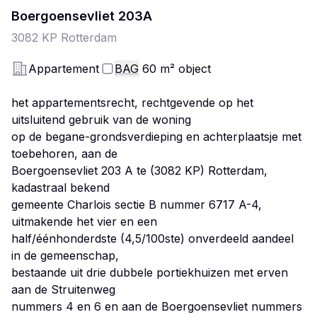
Boergoensevliet
203
A
3082 KP
Rotterdam
Appartement
BAG
60
m²
object
het appartementsrecht, rechtgevende op het
uitsluitend gebruik van de woning
op de begane-grondsverdieping en achterplaatsje met
toebehoren, aan de
Boergoensevliet 203 A te (3082 KP) Rotterdam,
kadastraal bekend
gemeente Charlois sectie B nummer 6717 A-4,
uitmakende het vier en een
half/éénhonderdste (4,5/100ste) onverdeeld aandeel
in de gemeenschap,
bestaande uit drie dubbele portiekhuizen met erven
aan de Struitenweg
nummers 4 en 6 en aan de Boergoensevliet nummers