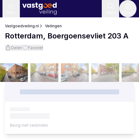
Menu
Zoeken
Account
Vastgoedveiling.nl
Veilingen
Rotterdam, Boergoensevliet 203 A
Delen
Favoriet
Bezig met verbinden