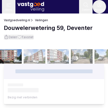
Menu
Zoeken
Account
Vastgoedveiling.nl
Veilingen
Douwelerwetering 59, Deventer
Delen
Favoriet
Bezig met verbinden