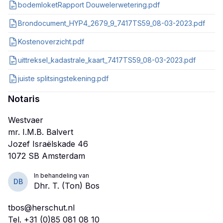
bodemloketRapport Douwelerwetering.pdf
Brondocument_HYP4_2679_9_7417TS59_08-03-2023.pdf
Kostenoverzicht.pdf
uittreksel_kadastrale_kaart_7417TS59_08-03-2023.pdf
juiste splitsingstekening.pdf
Notaris
Westvaer
mr. I.M.B. Balvert
Jozef Israëlskade 46
In behandeling van
DB
Dhr. T. (Ton) Bos
tbos@herschut.nl
Tel.
+31 (0)85 081 08 10