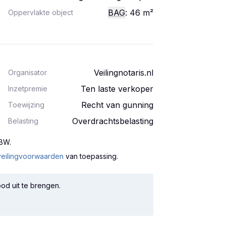
BAG
: 46
m²
Oppervlakte object
Veilingnotaris.nl
Organisator
Ten laste verkoper
Inzetpremie
Recht van gunning
Toewijzing
Overdrachtsbelasting
Belasting
 BW
.
veilingvoorwaarden
van toepassing.
od uit te brengen.