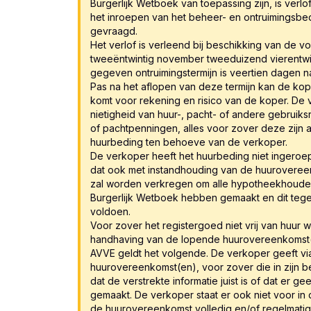
Burgerlijk Wetboek van toepassing zijn, is verl
het inroepen van het beheer- en ontruimingsbed
gevraagd.
Het verlof is verleend bij beschikking van de 
tweeëntwintig november tweeduizend vierentwi
gegeven ontruimingstermijn is veertien dagen 
Pas na het aflopen van deze termijn kan de kop
komt voor rekening en risico van de koper. De
nietigheid van huur-, pacht- of andere gebruiks
of pachtpenningen, alles voor zover deze zijn aa
huurbeding ten behoeve van de verkoper.
De verkoper heeft het huurbeding niet ingeroep
dat ook met instandhouding van de huuroveree
zal worden verkregen om alle hypotheekhouders
Burgerlijk Wetboek hebben gemaakt en dit teg
voldoen.
Voor zover het registergoed niet vrij van huur
handhaving van de lopende huurovereenkomst(en
AVVE geldt het volgende. De verkoper geeft vi
huurovereenkomst(en), voor zover die in zijn bezi
dat de verstrekte informatie juist is of dat er 
gemaakt. De verkoper staat er ook niet voor in d
de huurovereenkomst volledig en/of regelmat