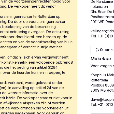
of van de voorzieningenrechter nodig voor
De Randamie 
ing. De verkoper heeft dit verlof
notarissen
Dhr. Brian De
voorzieningenrechter te Rotterdam op
Posthoornstra
ntig. De door de voorzieningenrechter
na betekening van de beschikking.
veilingen@drv
er tot ontruiming overgaan. De ontruiming
Tel.
+31 (0)10
 verkoper doet hierbij een beroep op de
rechten en van de vooruitbetaling van huur-
ngegaan of verricht in strijd met het
Stuur e
en, omdat hij zich ervan vergewist heeft
Makelaar
nkomst kennelijk een voldoende opbrengst
Voor vragen o
 die het beding van artikel 3:264
enover de huurder kunnen inroepen, te
Koophuis Mak
Rotterdam
 wordt verkocht, wordt geleverd onder
Postbus 850
). In aanvulling op artikel 24 van de
a de website informatie over de
t is/zijn. De verkoper staat er niet voor in
dave@koophui
geen afwijkende afspraken zijn of worden
Tel.
+31 (0)10
at de verplichtingen die voortvloeien uit
ig worden nagekomen. Voor gebruik op