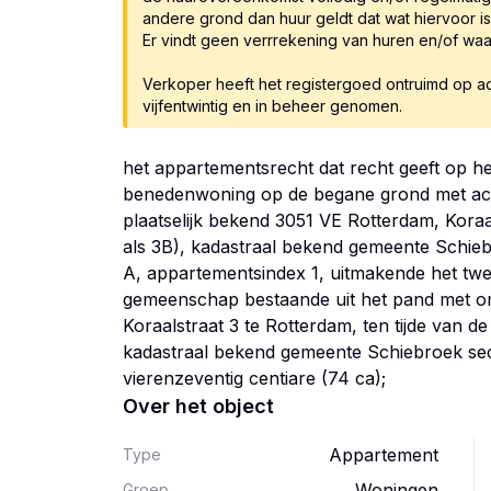
andere grond dan huur geldt dat wat hiervoor i
Er vindt geen verrrekening van huren en/of wa
Verkoper heeft het registergoed ontruimd op ac
vijfentwintig en in beheer genomen.
het appartementsrecht dat recht geeft op het
benedenwoning op de begane grond met ach
plaatselijk bekend 3051 VE Rotterdam, Koraal
als 3B), kadastraal bekend gemeente Schie
A, appartementsindex 1, uitmakende het twee
gemeenschap bestaande uit het pand met ond
Koraalstraat 3 te Rotterdam, ten tijde van d
kadastraal bekend gemeente Schiebroek se
vierenzeventig centiare (74 ca);
Over het object
Appartement
Type
Woningen
Groep