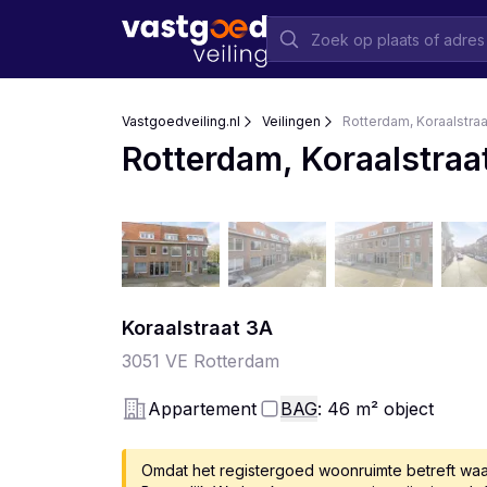
Vastgoedveiling.nl
Veilingen
Rotterdam, Koraalstraa
Rotterdam, Koraalstraa
Koraalstraat
3
A
3051 VE
Rotterdam
Appartement
BAG
: 46
m²
object
Omdat het registergoed woonruimte betreft waar