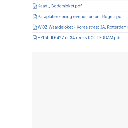
Kaart _ Bodemloket.pdf
Parapluherziening evenementen_ Regels.pdf
WOZ-Waardeloket - Koraalstraat 3A, Rotterdam.
HYP4 dl 6427 nr 34 reeks ROTTERDAM.pdf