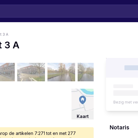
t 3 A
t 3 A
Bezig met ve
Kaart
Notaris
op de artikelen 7:271 tot en met 277