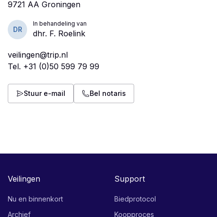
In behandeling van
DR
dhr. F. Roelink
veilingen@trip.nl
Tel.
+31 (0)50 599 79 99
Stuur e-mail
Bel notaris
Veilingen
Support
Nu en binnenkort
Biedprotocol
Archief
Koopproces