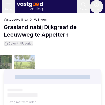
Menu
Zoeken
Account
Vastgoedveiling.nl
Veilingen
Grasland nabij Dijkgraaf de
Leeuwweg te Appeltern
Delen
Favoriet
Bezig met verbinden