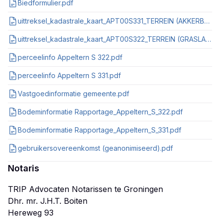
Biedformulier.pdf
uittreksel_kadastrale_kaart_APT00S331_TERREIN (AKKERBOUW)_14-02-2024_16-39-45.pdf
uittreksel_kadastrale_kaart_APT00S322_TERREIN (GRASLAND)_14-02-2024_16-39-19.pdf
perceelinfo Appeltern S 322.pdf
perceelinfo Appeltern S 331.pdf
Vastgoedinformatie gemeente.pdf
Bodeminformatie Rapportage_Appeltern_S_322.pdf
Bodeminformatie Rapportage_Appeltern_S_331.pdf
gebruikersovereenkomst (geanonimiseerd).pdf
Notaris
TRIP Advocaten Notarissen te Groningen
Dhr. mr. J.H.T. Boiten
Hereweg 93