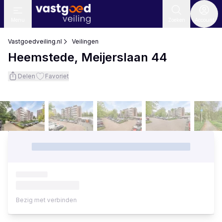
Menu
Zoeken
Account
Vastgoedveiling.nl
Veilingen
Heemstede, Meijerslaan 44
Delen
Favoriet
Bezig met verbinden