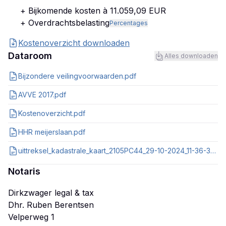
+ Bijkomende kosten à 11.059,09 EUR
+ Overdrachtsbelasting
Percentages
Kostenoverzicht downloaden
Dataroom
Alles downloaden
Bijzondere veilingvoorwaarden.pdf
AVVE 2017.pdf
Kostenoverzicht.pdf
HHR meijerslaan.pdf
uittreksel_kadastrale_kaart_2105PC44_29-10-2024_11-36-33.pdf
Notaris
Dirkzwager legal & tax
Dhr. Ruben Berentsen
Velperweg 1