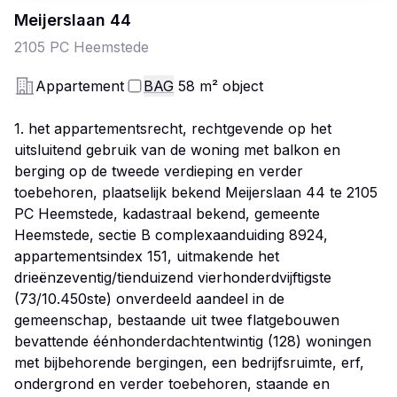
Meijerslaan
44
2105 PC
Heemstede
Appartement
BAG
58
m²
object
1. het appartementsrecht, rechtgevende op het
uitsluitend gebruik van de woning met balkon en
berging op de tweede verdieping en verder
toebehoren, plaatselijk bekend Meijerslaan 44 te 2105
PC Heemstede, kadastraal bekend, gemeente
Heemstede, sectie B complexaanduiding 8924,
appartementsindex 151, uitmakende het
drieënzeventig/tienduizend vierhonderdvijftigste
(73/10.450ste) onverdeeld aandeel in de
gemeenschap, bestaande uit twee flatgebouwen
bevattende éénhonderdachtentwintig (128) woningen
met bijbehorende bergingen, een bedrijfsruimte, erf,
ondergrond en verder toebehoren, staande en