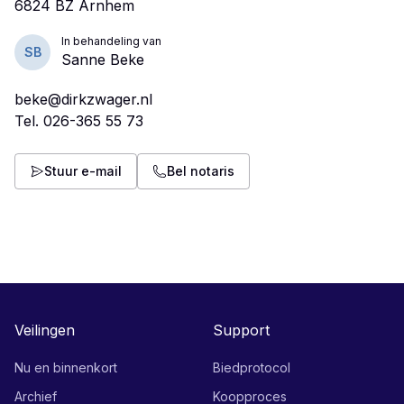
In behandeling van
SB
Sanne Beke
beke@dirkzwager.nl
Tel.
026-365 55 73
Stuur e-mail
Bel notaris
Veilingen
Support
Nu en binnenkort
Biedprotocol
Archief
Koopproces