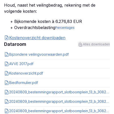
Houd, naast het veilingbedrag, rekening met de
volgende kosten:
+ Bijkomende kosten à 6.276,83 EUR
+ Overdrachtsbelasting
Percentages
Kostenoverzicht downloaden
Dataroom
Alles downloaden
Bijzondere veilingvoorwaarden.pdf
AVVE 2017.pdf
Kostenoverzicht.pdf
Biedformulier.pdf
20240809_bestemmingsrapport_slotboomplein_13_b_3082gk_rotterdam_nl_imro_0599_bp1097papluparkern_va01.pdf
20240809_bestemmingsrapport_slotboomplein_13_b_3082gk_rotterdam_nl_imro_0599_bp1104paplubioveil_va01.pdf
20240809_bestemmingsrapport_slotboomplein_13_b_3082gk_rotterdam_nl_imro_0599_bp1137papluevemnt_va01.pdf