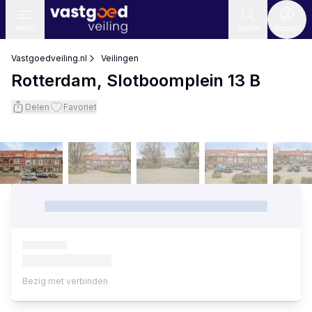
Menu
Zoeken
Account
Vastgoedveiling.nl
Veilingen
Rotterdam, Slotboomplein 13 B
Delen
Favoriet
Bezig met verbinden