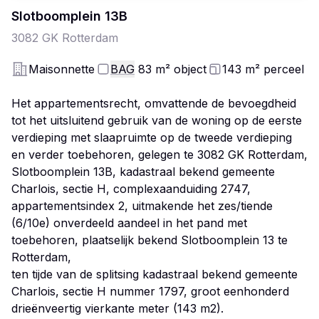
Slotboomplein
13
B
3082 GK
Rotterdam
Maisonnette
BAG
83
m²
object
143
m²
perceel
Het appartementsrecht, omvattende de bevoegdheid
tot het uitsluitend gebruik van de woning op de eerste
verdieping met slaapruimte op de tweede verdieping
en verder toebehoren, gelegen te 3082 GK Rotterdam,
Slotboomplein 13B, kadastraal bekend gemeente
Charlois, sectie H, complexaanduiding 2747,
appartementsindex 2, uitmakende het zes/tiende
(6/10e) onverdeeld aandeel in het pand met
toebehoren, plaatselijk bekend Slotboomplein 13 te
Rotterdam,
ten tijde van de splitsing kadastraal bekend gemeente
Charlois, sectie H nummer 1797, groot eenhonderd
drieënveertig vierkante meter (143 m2).