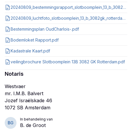
20240809_bestemmingsrapport_slotboomplein_13_b_3082gk_rotterdam_nl_imro_0599_bp1149paplugeluid_va01.pdf
20240809_luchtfoto_slotboomplein_13_b_3082gk_rotterdam.pdf
Bestemmingsplan OudCharlois-.pdf
Bodemloket Rapport.pdf
Kadastrale Kaart.pdf
veilingbrochure Slotboomplein 13B 3082 GK Rotterdam.pdf
Notaris
Westvaer
mr. I.M.B. Balvert
Jozef Israëlskade 46
In behandeling van
BG
B. de Groot