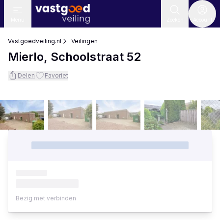
Menu
Zoeken
Account
Vastgoedveiling.nl
Veilingen
Mierlo, Schoolstraat 52
Delen
Favoriet
Bezig met verbinden