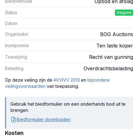
Opbod en afslag
Biedmethode
Status
Gegund
Datum
BOG Auctions
Organisator
Ten laste koper
Inzetpremie
Recht van gunning
Toewijzing
Overdrachtsbelasting
Belasting
Op deze veiling zijn
de
AVVIVV 2013
en
bijzondere
veilingvoorwaarden
van toepassing.
Gebruik het biedformulier om een onderhands bod uit te
brengen.
Biedformulier downloaden
Kosten