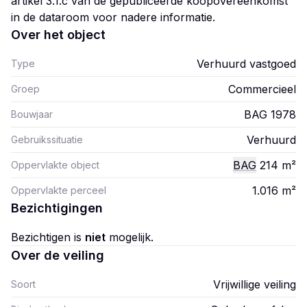
artikel 3.1.c van de gepubliceerde koopovereenkomst
in de dataroom voor nadere informatie.
Over het object
Verhuurd vastgoed
Type
Commercieel
Groep
BAG 1978
Bouwjaar
Verhuurd
Gebruikssituatie
BAG
214
m²
Oppervlakte object
1.016
m²
Oppervlakte perceel
Bezichtigingen
Bezichtigen is
niet
mogelijk.
Over de veiling
Vrijwillige veiling
Soort