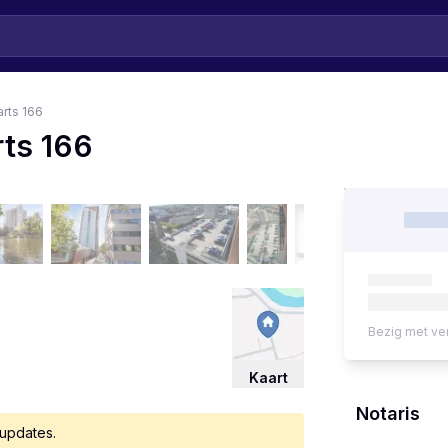
rts 166
ts 166
Bezig met ve
Kaart
Notaris
 updates.