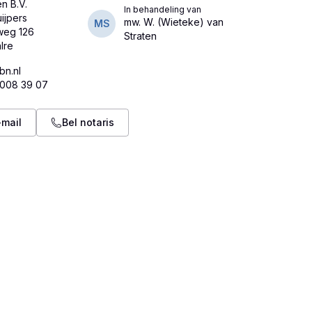
n B.V.
In behandeling van
uijpers
mw. W. (Wieteke) van
MS
weg 126
Straten
bn.nl
 008 39 07
-mail
Bel notaris