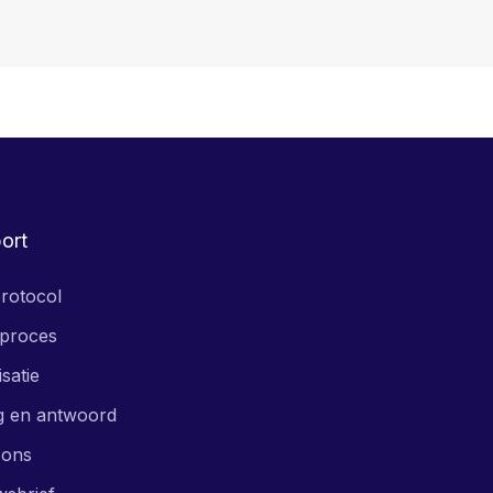
ort
rotocol
proces
isatie
g en antwoord
 ons