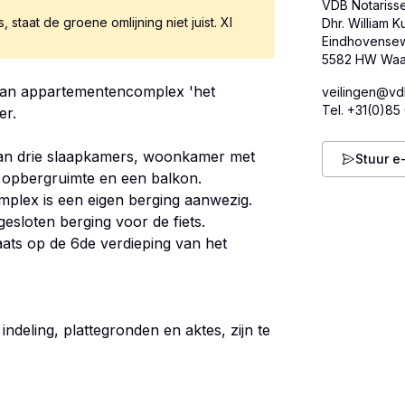
VDB Notarisse
 staat de groene omlijning niet juist. XI
Dhr. William K
Eindhovense
van appartementencomplex 'het
veilingen@vd
Tel.
+31(0)85
er.
van drie slaapkamers, woonkamer met
Stuur e
 opbergruimte en een balkon.
plex is een eigen berging aanwezig.
esloten berging voor de fiets.
ats op de 6de verdieping van het
indeling, plattegronden en aktes, zijn te