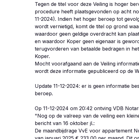
Tegen de titel voor deze Veiling is hoger be
procedure heeft plaatsgevonden op acht no
11-2024). Indien het hoger beroep tot gevol
wordt vernietigd, komt de titel op grond waar
waardoor geen geldige overdracht kan plaa
en waardoor Koper geen eigenaar is geworde
terugvorderen van betaalde bedragen in het k
Koper.
Mocht voorafgaand aan de Veiling informatie
wordt deze informatie gepubliceerd op de W
Update 11-12-2024: er is geen informatie b
beroep.
Op 11-12-2024 om 20:42 ontving VDB Notari
"Nog op de valreep van de veiling een klei
bericht van 16 oktober jl.:
De maandbijdrage VvE voor appartement No
van januari 2025 € 233,00 per maand. Dit o