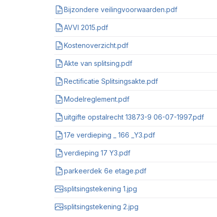
Bijzondere veilingvoorwaarden.pdf
AVVI 2015.pdf
Kostenoverzicht.pdf
Akte van splitsing.pdf
Rectificatie Splitsingsakte.pdf
Modelreglement.pdf
uitgifte opstalrecht 13873-9 06-07-1997.pdf
17e verdieping _ 166 _Y3.pdf
verdieping 17 Y3.pdf
parkeerdek 6e etage.pdf
splitsingstekening 1.jpg
splitsingstekening 2.jpg