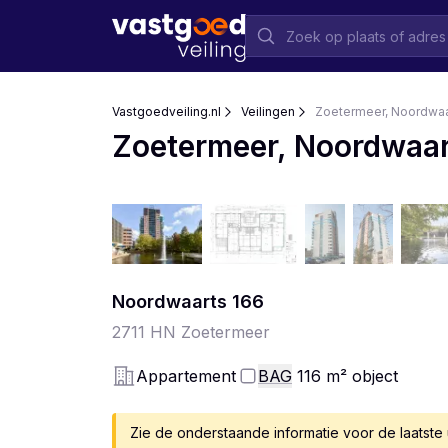
Vastgoedveiling.nl
Veilingen
Zoetermeer, Noordwaa
Zoetermeer, Noordwaar
Noordwaarts
166
2711 HN
Zoetermeer
Appartement
BAG
116
m²
object
Zie de onderstaande informatie voor de laatste