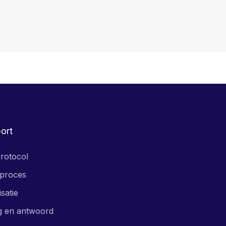
ort
rotocol
proces
isatie
g en antwoord