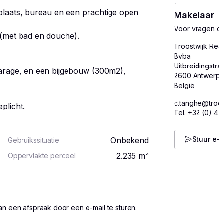
etplaats, bureau en een prachtige open
Makelaar
Voor vragen o
 (met bad en douche).
Troostwijk Re
Bvba
Uitbreidingstr
garage, en een bijgebouw (300m2),
2600 Antwer
België
c.tanghe@troo
plicht.
Tel.
+32 (0) 4
Stuur e
Onbekend
Gebruikssituatie
2.235
m²
Oppervlakte perceel
an een afspraak door een e-mail te sturen.