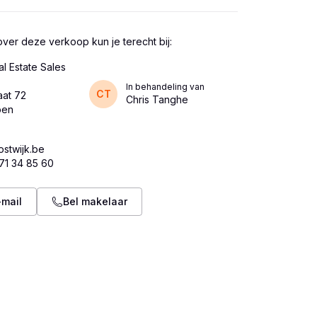
ver deze verkoop kun je terecht bij:
al Estate Sales
In behandeling van
CT
aat 72
Chris Tanghe
pen
stwijk.be
71 34 85 60
-mail
Bel makelaar