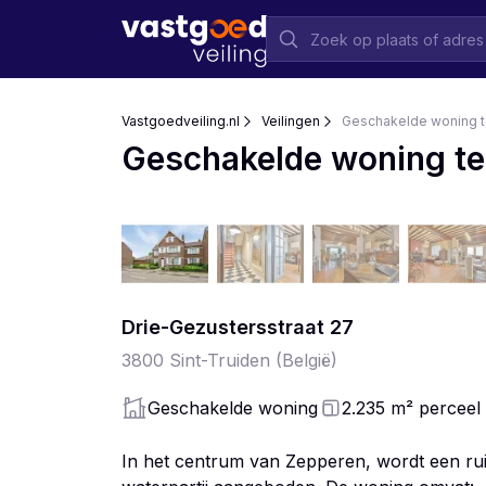
Vastgoedveiling.nl
Veilingen
Geschakelde woning te
Geschakelde woning te 
Drie-Gezustersstraat
27
3800
Sint-Truiden
(België)
Geschakelde woning
2.235
m²
perceel
In het centrum van Zepperen, wordt een rui