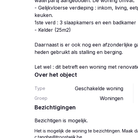
waterpartij aangeboden. De woning omvat:
- Gelijkvloerse verdieping : inkom, living, e
keuken.
1ste verd : 3 slaapkamers en een badkamer
- Kelder (25m2)
Daarnaast is er ook nog een afzonderlijke 
heden gebruikt als stalling en berging.
Let wel : dit betreft een woning met renovatie
Over het object
Geschakelde woning
Type
Woningen
Groep
Bezichtigingen
Bezichtigen is mogelijk.
Het is mogelijk de woning te bezichtingen. Maak d
c.tanghe@troostwijk.be