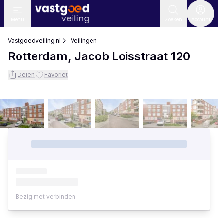
Menu
Zoeken
Account
Vastgoedveiling.nl
Veilingen
Rotterdam, Jacob Loisstraat 120
Delen
Favoriet
Bezig met verbinden