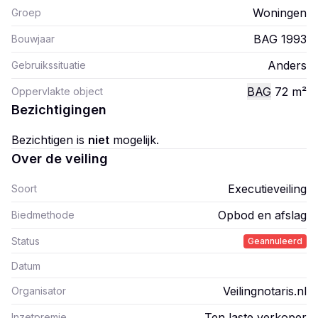
Woningen
Groep
BAG 1993
Bouwjaar
Anders
Gebruikssituatie
BAG
72
m²
Oppervlakte object
Bezichtigingen
Bezichtigen is
niet
mogelijk.
Over de veiling
Executieveiling
Soort
Opbod en afslag
Biedmethode
Status
Geannuleerd
Datum
Veilingnotaris.nl
Organisator
Ten laste verkoper
Inzetpremie