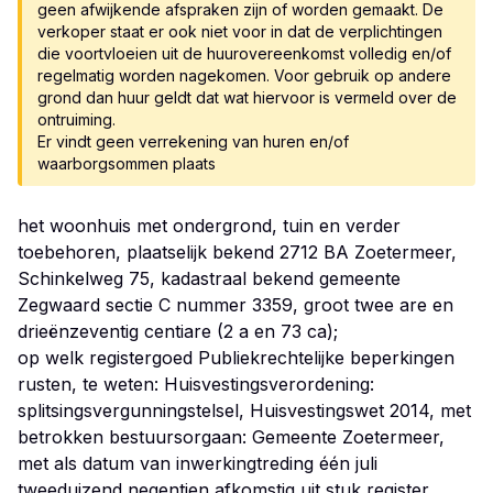
geen afwijkende afspraken zijn of worden gemaakt. De
verkoper staat er ook niet voor in dat de verplichtingen
die voortvloeien uit de huurovereenkomst volledig en/of
regelmatig worden nagekomen. Voor gebruik op andere
grond dan huur geldt dat wat hiervoor is vermeld over de
ontruiming.
Er vindt geen verrekening van huren en/of
het woonhuis met ondergrond, tuin en verder
toebehoren, plaatselijk bekend 2712 BA Zoetermeer,
Schinkelweg 75, kadastraal bekend gemeente
Zegwaard sectie C nummer 3359, groot twee are en
drieënzeventig centiare (2 a en 73 ca);
op welk registergoed Publiekrechtelijke beperkingen
rusten, te weten: Huisvestingsverordening:
splitsingsvergunningstelsel, Huisvestingswet 2014, met
betrokken bestuursorgaan: Gemeente Zoetermeer,
met als datum van inwerkingtreding één juli
tweeduizend negentien afkomstig uit stuk register