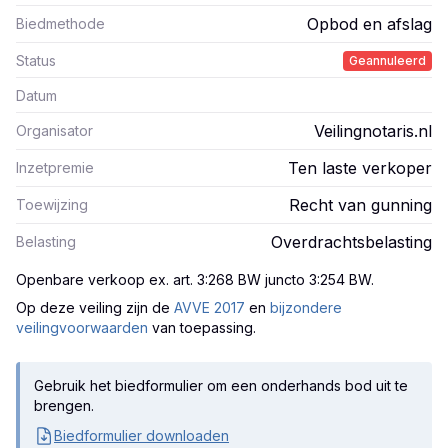
Opbod en afslag
Biedmethode
Status
Geannuleerd
Datum
Veilingnotaris.nl
Organisator
Ten laste verkoper
Inzetpremie
Recht van gunning
Toewijzing
Overdrachtsbelasting
Belasting
Openbare verkoop ex. art. 3:268 BW juncto 3:254 BW
.
Op deze veiling zijn
de
AVVE 2017
en
bijzondere
veilingvoorwaarden
van toepassing.
Gebruik het biedformulier om een onderhands bod uit te
brengen.
Biedformulier downloaden