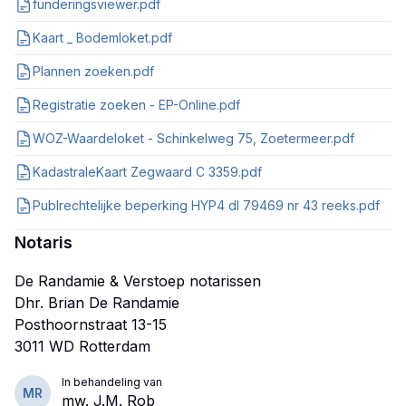
funderingsviewer.pdf
Kaart _ Bodemloket.pdf
Plannen zoeken.pdf
Registratie zoeken - EP-Online.pdf
WOZ-Waardeloket - Schinkelweg 75, Zoetermeer.pdf
KadastraleKaart Zegwaard C 3359.pdf
Publrechtelijke beperking HYP4 dl 79469 nr 43 reeks.pdf
Notaris
De Randamie & Verstoep notarissen
Dhr. Brian De Randamie
Posthoornstraat 13-15
In behandeling van
MR
mw. J.M. Rob