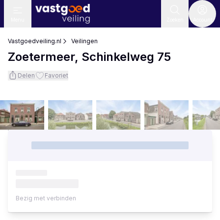
Menu
Zoeken
Account
Vastgoedveiling.nl
Veilingen
Zoetermeer, Schinkelweg 75
Delen
Favoriet
Bezig met verbinden