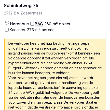
Schinkelweg
75
2712 BA
Zoetermeer
Herenhuis
BAG
260
m²
object
Kadaster 273
m²
perceel
De verkoper heeft het huurbeding niet ingeroepen,
omdat hij zich ervan vergewist heeft dat ook met
instandhouding van de huurovereenkomst kennelijk een
voldoende opbrengst zal worden verkregen om alle
hypotheekhouders die het beding van artikel 3:264
Burgerlijk Wetboek hebben gemaakt en dit tegenover de
huurder kunnen inroepen, te voldoen.
Voor zover het registergoed niet vrij van huur wordt
verkocht, wordt geleverd onder handhaving van de
lopende huurovereenkomst(en). In aanvulling op artikel
24 van de AVVE geldt het volgende. De verkoper geeft
via de website informatie over de huurovereenkomst(en),
voor zover die in zijn bezit is/zijn. De verkoper staat er
niet voor in dat de verstrekte informatie juist is of dat er