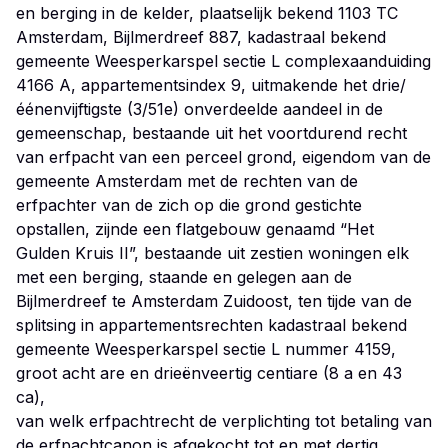
en berging in de kelder, plaatselijk bekend 1103 TC
Amsterdam, Bijlmerdreef 887, kadastraal bekend
gemeente Weesperkarspel sectie L complexaanduiding
4166 A, appartementsindex 9, uitmakende het drie/
éénenvijftigste (3/51e) onverdeelde aandeel in de
gemeenschap, bestaande uit het voortdurend recht
van erfpacht van een perceel grond, eigendom van de
gemeente Amsterdam met de rechten van de
erfpachter van de zich op die grond gestichte
opstallen, zijnde een flatgebouw genaamd “Het
Gulden Kruis II”, bestaande uit zestien woningen elk
met een berging, staande en gelegen aan de
Bijlmerdreef te Amsterdam Zuidoost, ten tijde van de
splitsing in appartementsrechten kadastraal bekend
gemeente Weesperkarspel sectie L nummer 4159,
groot acht are en drieënveertig centiare (8 a en 43
ca),
van welk erfpachtrecht de verplichting tot betaling van
de erfpachtcanon is afgekocht tot en met dertig