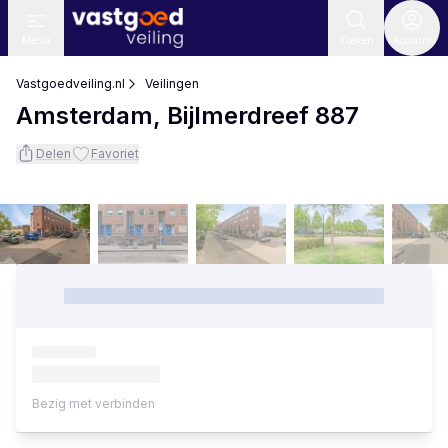
Menu
Zoeken
Account
Vastgoedveiling.nl
Veilingen
Amsterdam, Bijlmerdreef 887
Delen
Favoriet
Bezig met verbinden