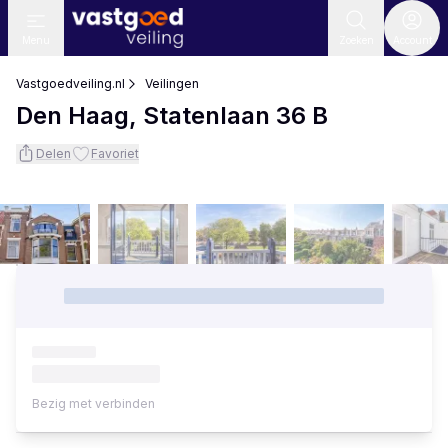
Menu
Zoeken
Account
Vastgoedveiling.nl
Veilingen
Den Haag, Statenlaan 36 B
Delen
Favoriet
Bezig met verbinden