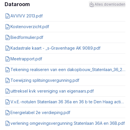
Dataroom
Alles downloaden
AVVIVV 2013.pdf
Kostenoverzicht.pdf
Biedformulier.pdf
Kadastrale kaart - _s-Gravenhage AK 9089.pdf
Meetrapport.pdf
Tekening realiseren van een dakopbouw_Statenlaan_36_20102023.pdf
Toewijzing splitsingsvergunning.pdf
uittreksel kvk vereniging van eigenaars.pdf
V.v.E.-notulen Statenlaan 36 36a en 36 b te Den Haag activering kopie.pdf
Energielabel 2e verdieping.pdf
verlening omgevingsvergunning Statenlaan 36A en 36B.pdf