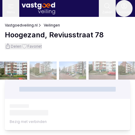
Menu
Zoeken
Account
Vastgoedveiling.nl
Veilingen
Hoogezand, Reviusstraat 78
Delen
Favoriet
Bezig met verbinden