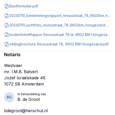
Biedformulier.pdf
20240110_bestemmingsrapport_reviusstraat_78_9602bm_hoogezand_nl_imro_0018_bp096woongebieden_31va.pdf
20240110_luchtfoto_reviusstraat_78_9602bm_hoogezand.pdf
bodemloketRappor Reviusstraat 78 te 9602 BM Hoogezand.pdf
veilingbrochure Reviusstraat 78, 9602 BM Hoogezand.pdf
Notaris
Westvaer
mr. I.M.B. Balvert
Jozef Israëlskade 46
In behandeling van
BG
B. de Groot
bdegroot@herschut.nl