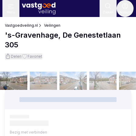
Menu
Zoeken
Account
Vastgoedveiling.nl
Veilingen
's-Gravenhage, De Genestetlaan
305
Delen
Favoriet
Bezig met verbinden