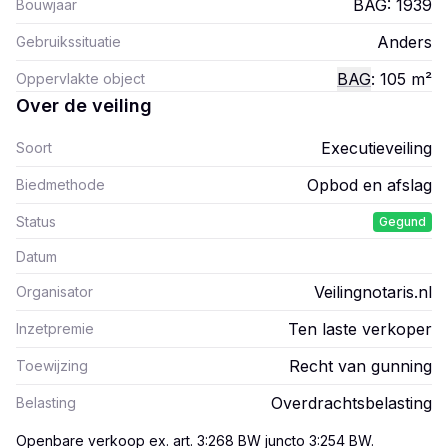
BAG: 1939
Bouwjaar
Anders
Gebruikssituatie
BAG
: 105
m²
Oppervlakte object
Over de veiling
Executieveiling
Soort
Opbod en afslag
Biedmethode
Status
Gegund
Datum
Veilingnotaris.nl
Organisator
Ten laste verkoper
Inzetpremie
Recht van gunning
Toewijzing
Overdrachtsbelasting
Belasting
Openbare verkoop ex. art. 3:268 BW juncto 3:254 BW
.