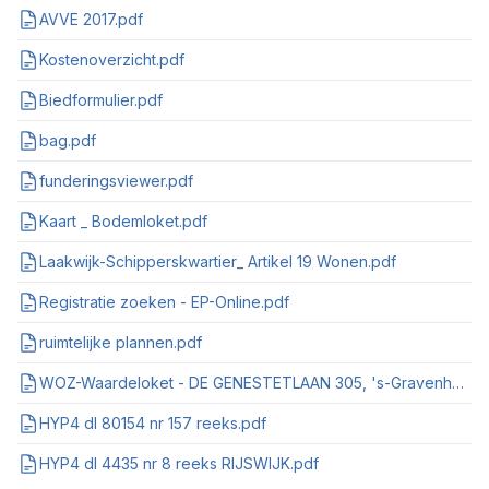
AVVE 2017.pdf
Kostenoverzicht.pdf
Biedformulier.pdf
bag.pdf
funderingsviewer.pdf
Kaart _ Bodemloket.pdf
Laakwijk-Schipperskwartier_ Artikel 19 Wonen.pdf
Registratie zoeken - EP-Online.pdf
ruimtelijke plannen.pdf
WOZ-Waardeloket - DE GENESTETLAAN 305, 's-Gravenhage.pdf
HYP4 dl 80154 nr 157 reeks.pdf
HYP4 dl 4435 nr 8 reeks RIJSWIJK.pdf