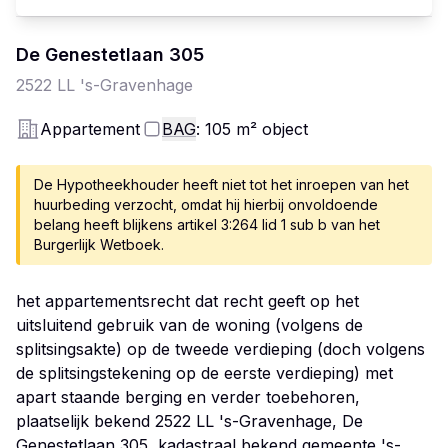
De Genestetlaan
305
2522 LL
's-Gravenhage
Appartement
BAG
: 105
m²
object
De Hypotheekhouder heeft niet tot het inroepen van het
huurbeding verzocht, omdat hij hierbij onvoldoende
belang heeft blijkens artikel 3:264 lid 1 sub b van het
Burgerlijk Wetboek.
het appartementsrecht dat recht geeft op het
uitsluitend gebruik van de woning (volgens de
splitsingsakte) op de tweede verdieping (doch volgens
de splitsingstekening op de eerste verdieping) met
apart staande berging en verder toebehoren,
plaatselijk bekend 2522 LL 's-Gravenhage, De
Genestetlaan 305, kadastraal bekend gemeente 's-