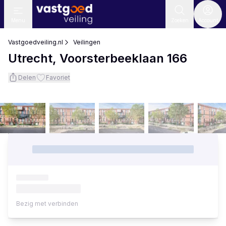
Menu
Zoeken
Account
Vastgoedveiling.nl
Veilingen
Utrecht, Voorsterbeeklaan 166
Delen
Favoriet
Bezig met verbinden