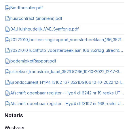
Biedformulier.pdf
huurcontract (anoniem).pdf
04_Huishoudelijk_VvE_Symfonie.pdf
20221010_bestemmingsrapport_voorsterbeeklaan_166_3521dg_utrecht_nl_imro_0344_bvkanaleneiland_0601.pdf
20221010_luchtfoto_voorsterbeeklaan_166_3521dg_utrecht.pdf
bodemloketRapport.pdf
uittreksel_kadastrale_kaart_3521DG166_10-10-2022_12-17-33.pdf
Brondocument_HYP4_13102_167_3521DG166_10-10-2022_12-18-46.pdf
Afschrift openbaar register - Hyp4 dl 6242 nr 19 reeks UTRECHT.pdf
Afschrift openbaar register - Hyp4 dl 13102 nr 168 reeks UTRECHT.pdf
Notaris
Westvaer