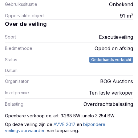
Onbekend
Gebruikssituatie
91
m²
Oppervlakte object
Over de veiling
Executieveiling
Soort
Opbod en afslag
Biedmethode
Status
Onderhands verkocht
Datum
BOG Auctions
Organisator
Ten laste verkoper
Inzetpremie
Overdrachtsbelasting
Belasting
Openbare verkoop ex. art. 3:268 BW juncto 3:254 BW
.
Op deze veiling zijn
de
AVVE 2017
en
bijzondere
veilingvoorwaarden
van toepassing.