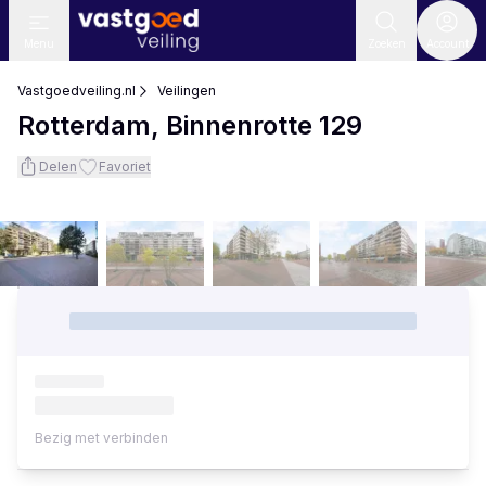
Menu
Zoeken
Account
Vastgoedveiling.nl
Veilingen
Rotterdam, Binnenrotte 129
Delen
Favoriet
Bezig met verbinden