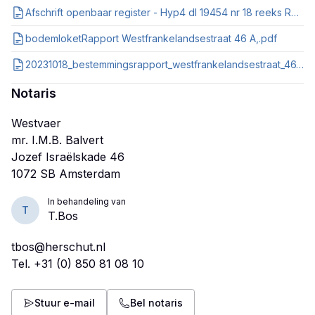
Afschrift openbaar register - Hyp4 dl 19454 nr 18 reeks ROTTERDAM.pdf
bodemloketRapport Westfrankelandsestraat 46 A,.pdf
20231018_bestemmingsrapport_westfrankelandsestraat_46_a_3117as_schiedam_nl_imro_0606_bp0002_0002.pdf
Notaris
Westvaer
mr. I.M.B. Balvert
Jozef Israëlskade 46
In behandeling van
T
T.Bos
tbos@herschut.nl
Tel.
+31 (0) 850 81 08 10
Stuur e-mail
Bel notaris