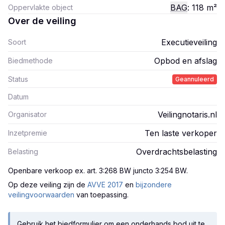
BAG
: 118
m²
Oppervlakte object
Over de veiling
Executieveiling
Soort
Opbod en afslag
Biedmethode
Status
Geannuleerd
Datum
Veilingnotaris.nl
Organisator
Ten laste verkoper
Inzetpremie
Overdrachtsbelasting
Belasting
Openbare verkoop ex. art. 3:268 BW juncto 3:254 BW
.
Op deze veiling zijn
de
AVVE 2017
en
bijzondere
veilingvoorwaarden
van toepassing.
Gebruik het biedformulier om een onderhands bod uit te