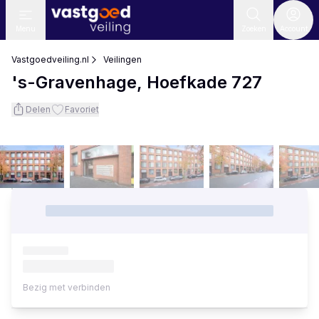
Menu
Zoeken
Account
Vastgoedveiling.nl
Veilingen
's-Gravenhage, Hoefkade 727
Delen
Favoriet
Bezig met verbinden