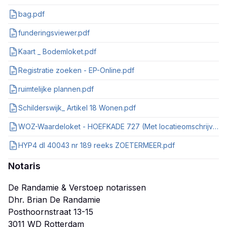
bag.pdf
funderingsviewer.pdf
Kaart _ Bodemloket.pdf
Registratie zoeken - EP-Online.pdf
ruimtelijke plannen.pdf
Schilderswijk_ Artikel 18 Wonen.pdf
WOZ-Waardeloket - HOEFKADE 727 (Met locatieomschrijving), 's-Gravenhage.pdf
HYP4 dl 40043 nr 189 reeks ZOETERMEER.pdf
Notaris
De Randamie & Verstoep notarissen
Dhr. Brian De Randamie
Posthoornstraat 13-15