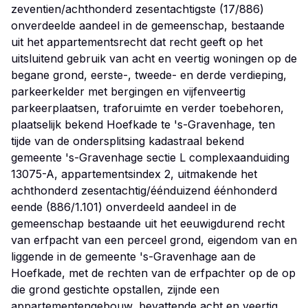
zeventien/achthonderd zesentachtigste (17/886)
onverdeelde aandeel in de gemeenschap, bestaande
uit het appartementsrecht dat recht geeft op het
uitsluitend gebruik van acht en veertig woningen op de
begane grond, eerste-, tweede- en derde verdieping,
parkeerkelder met bergingen en vijfenveertig
parkeerplaatsen, traforuimte en verder toebehoren,
plaatselijk bekend Hoefkade te 's-Gravenhage, ten
tijde van de ondersplitsing kadastraal bekend
gemeente 's-Gravenhage sectie L complexaanduiding
13075-A, appartementsindex 2, uitmakende het
achthonderd zesentachtig/éénduizend éénhonderd
eende (886/1.101) onverdeeld aandeel in de
gemeenschap bestaande uit het eeuwigdurend recht
van erfpacht van een perceel grond, eigendom van en
liggende in de gemeente 's-Gravenhage aan de
Hoefkade, met de rechten van de erfpachter op de op
die grond gestichte opstallen, zijnde een
appartementengebouw, bevattende acht en veertig