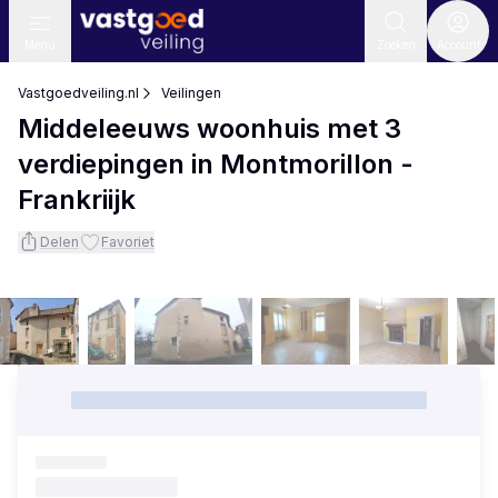
Menu
Zoeken
Account
Vastgoedveiling.nl
Veilingen
Middeleeuws woonhuis met 3
verdiepingen in Montmorillon -
Frankriijk
Delen
Favoriet