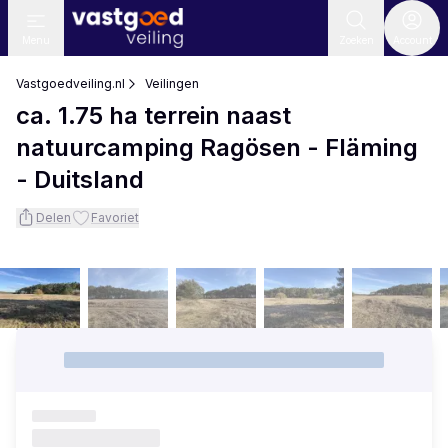
Menu
Zoeken
Account
Vastgoedveiling.nl
Veilingen
ca. 1.75 ha terrein naast
natuurcamping Ragösen - Fläming
- Duitsland
Delen
Favoriet