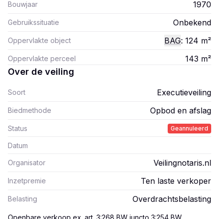
1970
Bouwjaar
Onbekend
Gebruikssituatie
BAG
: 124
m²
Oppervlakte object
143
m²
Oppervlakte perceel
Over de veiling
Executieveiling
Soort
Opbod en afslag
Biedmethode
Status
Geannuleerd
Datum
Veilingnotaris.nl
Organisator
Ten laste verkoper
Inzetpremie
Overdrachtsbelasting
Belasting
Openbare verkoop ex. art. 3:268 BW juncto 3:254 BW
.