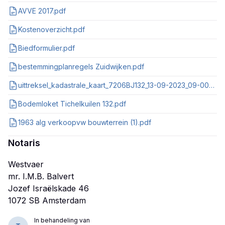
AVVE 2017.pdf
Kostenoverzicht.pdf
Biedformulier.pdf
bestemmingplanregels Zuidwijken.pdf
uittreksel_kadastrale_kaart_7206BJ132_13-09-2023_09-00-34.pdf
Bodemloket Tichelkuilen 132.pdf
1963 alg verkoopvw bouwterrein (1).pdf
Notaris
Westvaer
mr. I.M.B. Balvert
Jozef Israëlskade 46
In behandeling van