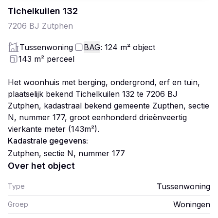
Tichelkuilen
132
7206 BJ
Zutphen
Tussenwoning
BAG
: 124
m²
object
143
m²
perceel
Het woonhuis met berging, ondergrond, erf en tuin,
plaatselijk bekend Tichelkuilen 132 te 7206 BJ
Zutphen, kadastraal bekend gemeente Zupthen, sectie
N, nummer 177, groot eenhonderd drieënveertig
vierkante meter (143m²).
Kadastrale gegevens:
Zutphen, sectie N, nummer 177
Over het object
Tussenwoning
Type
Woningen
Groep