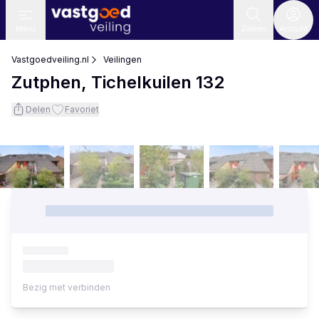
Menu
Zoeken
Account
Vastgoedveiling.nl
Veilingen
Zutphen, Tichelkuilen 132
Delen
Favoriet
Bezig met verbinden