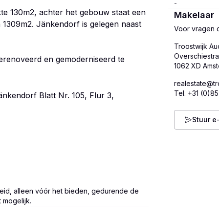
kte 130m2, achter het gebouw staat een
Makelaar
n 1309m2. Jänkendorf is gelegen naast
Voor vragen o
Troostwijk Au
Overschiestra
g gerenoveerd en gemoderniseerd te
realestate@tr
Tel.
+31 (0)85
kendorf Blatt Nr. 105, Flur 3,
Stuur e
eid, alleen vóór het bieden, gedurende de
t mogelijk.