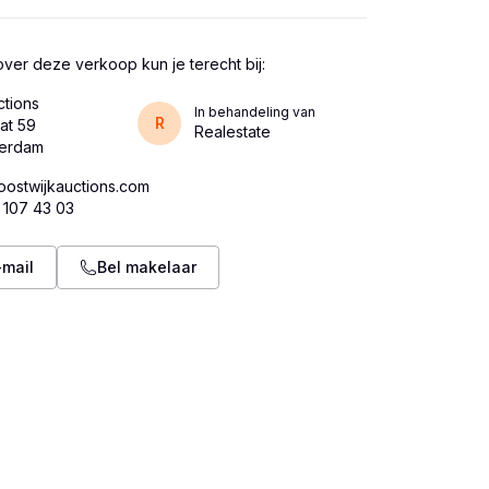
ver deze verkoop kun je terecht bij:
ctions
In behandeling van
R
at 59
Realestate
oostwijkauctions.com
 107 43 03
-mail
Bel makelaar