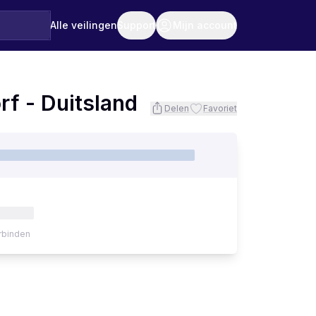
Alle veilingen
Support
Mijn account
f - Duitsland
Delen
Favoriet
rbinden