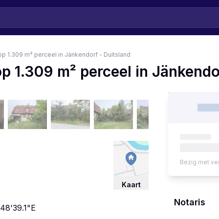
p 1.309 m² perceel in Jänkendorf - Duitsland
 1.309 m² perceel in Jänkendor
Bezig met ve
Kaart
Notaris
48'39.1"E