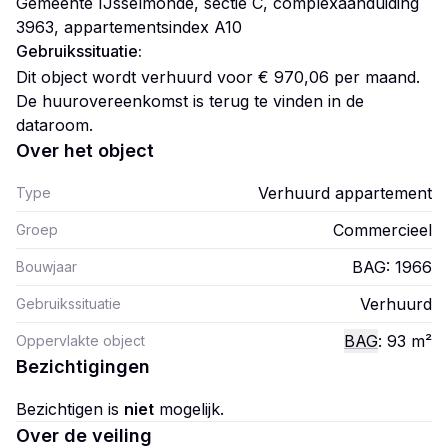
Gemeente IJsselmonde, sectie C, complexaanduiding
3963, appartementsindex A10
Gebruikssituatie:
Dit object wordt verhuurd voor € 970,06 per maand.
De huurovereenkomst is terug te vinden in de
dataroom.
Over het object
Verhuurd appartement
Type
Commercieel
Groep
BAG: 1966
Bouwjaar
Verhuurd
Gebruikssituatie
BAG
: 93
m²
Oppervlakte object
Bezichtigingen
Bezichtigen is
niet
mogelijk.
Over de veiling