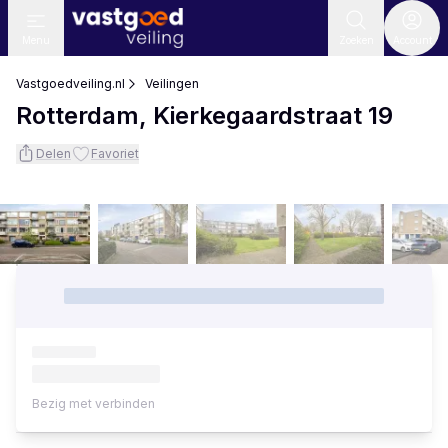
Menu
Zoeken
Account
Vastgoedveiling.nl
Veilingen
Rotterdam, Kierkegaardstraat 19
Delen
Favoriet
Bezig met verbinden