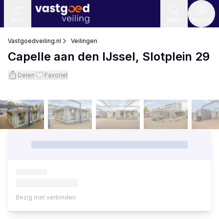
Menu
Zoeken
Account
Vastgoedveiling.nl
Veilingen
Capelle aan den IJssel, Slotplein 29
Delen
Favoriet
Bezig met verbinden