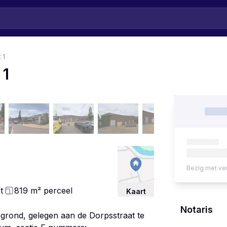
 1
 1
Bezig met ve
t
819
m²
perceel
Kaart
Notaris
l grond, gelegen aan de Dorpsstraat te