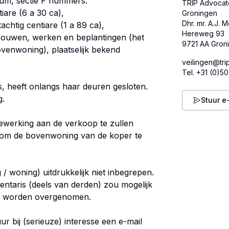
um, sectie F nummers:
TRIP Advocate
tiare (6 a 30 ca),
Groningen
Dhr. mr. A.J. 
chtig centiare (1 a 89 ca),
Hereweg 93
bouwen, werken en beplantingen (het
venwoning), plaatselijk bekend
veilingen@trip
Tel.
+31 (0)5
, heeft onlangs haar deuren gesloten.
g.
Stuur e
werking aan de verkoop te zullen
 om de bovenwoning van de koper te
 / woning) uitdrukkelijk niet inbegrepen.
entaris (deels van derden) zou mogelijk
en worden overgenomen.
ur bij (serieuze) interesse een e-mail