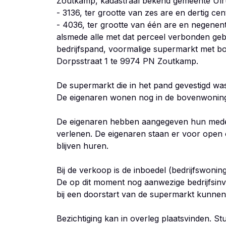
Zoutkamp, kadastraal bekend gemeente Ulr
- 3136, ter grootte van zes are en dertig cen
- 4036, ter grootte van één are en negenenta
alsmede alle met dat perceel verbonden ge
bedrijfspand, voormalige supermarkt met bo
Dorpsstraat 1 te 9974 PN Zoutkamp.
De supermarkt die in het pand gevestigd was
De eigenaren wonen nog in de bovenwonin
De eigenaren hebben aangegeven hun mede
verlenen. De eigenaren staan er voor open
blijven huren.
Bij de verkoop is de inboedel (bedrijfswoning
De op dit moment nog aanwezige bedrijfsinv
bij een doorstart van de supermarkt kunn
Bezichtiging kan in overleg plaatsvinden. Stu