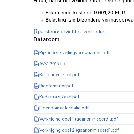
Houd, naast het veilingbedrag, rekening me
+ Bijkomende kosten à 9.601,20 EUR
+ Belasting (zie bijzondere veilingvoorw
Kostenoverzicht downloaden
Dataroom
Bijzondere veilingvoorwaarden.pdf
AVVI 2015.pdf
Kostenoverzicht.pdf
Biedformulier.pdf
Kadastrale kaart.pdf
Eigendomsinformatie.pdf
Verkrijging deel 1 (geanonimiseerd).pdf
Verkrijging deel 2 (geanonimiseerd).pdf