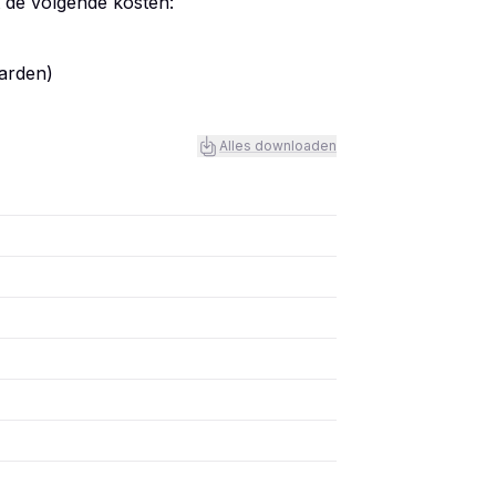
t de volgende kosten:
aarden)
Alles downloaden