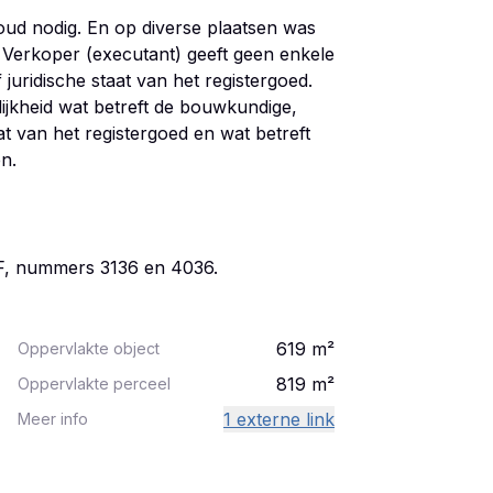
oud nodig. En op diverse plaatsen was
 Verkoper (executant) geeft geen enkele
f juridische staat van het registergoed.
jkheid wat betreft de bouwkundige,
aat van het registergoed en wat betreft
en.
 F, nummers 3136 en 4036.
619
m²
Oppervlakte object
819
m²
Oppervlakte perceel
1 externe link
Meer info