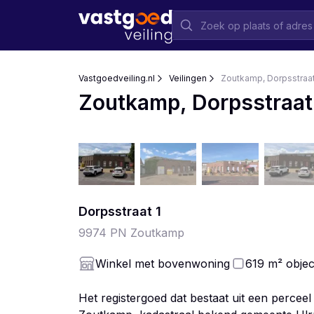
Vastgoedveiling.nl
Veilingen
Zoutkamp, Dorpsstraat
Zoutkamp, Dorpsstraat
Dorpsstraat
1
9974 PN
Zoutkamp
Winkel met bovenwoning
619
m²
objec
Het registergoed dat bestaat uit een percee