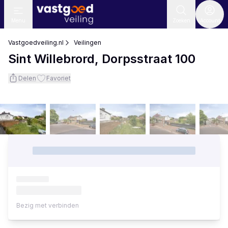
Menu
Zoeken
Account
Vastgoedveiling.nl
Veilingen
Sint Willebrord, Dorpsstraat 100
Delen
Favoriet
Bezig met verbinden