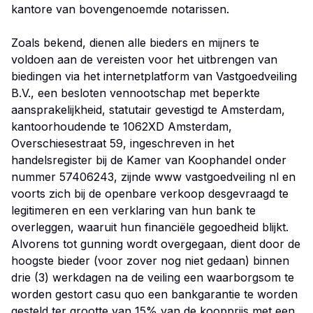
kantore van bovengenoemde notarissen.
Zoals bekend, dienen alle bieders en mijners te
voldoen aan de vereisten voor het uitbrengen van
biedingen via het internetplatform van Vastgoedveiling
B.V., een besloten vennootschap met beperkte
aansprakelijkheid, statutair gevestigd te Amsterdam,
kantoorhoudende te 1062XD Amsterdam,
Overschiesestraat 59, ingeschreven in het
handelsregister bij de Kamer van Koophandel onder
nummer 57406243, zijnde www vastgoedveiling nl en
voorts zich bij de openbare verkoop desgevraagd te
legitimeren en een verklaring van hun bank te
overleggen, waaruit hun financiële gegoedheid blijkt.
Alvorens tot gunning wordt overgegaan, dient door de
hoogste bieder (voor zover nog niet gedaan) binnen
drie (3) werkdagen na de veiling een waarborgsom te
worden gestort casu quo een bankgarantie te worden
gesteld ter grootte van 15% van de koopprijs met een