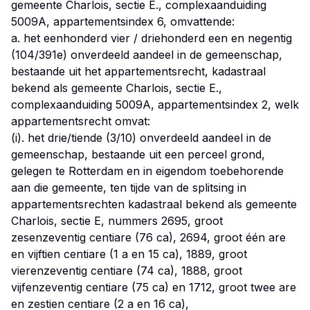
gemeente Charlois, sectie E., complexaanduiding
5009A, appartementsindex 6, omvattende:
a. het eenhonderd vier / driehonderd een en negentig
(104/391e) onverdeeld aandeel in de gemeenschap,
bestaande uit het appartementsrecht, kadastraal
bekend als gemeente Charlois, sectie E.,
complexaanduiding 5009A, appartementsindex 2, welk
appartementsrecht omvat:
(i). het drie/tiende (3/10) onverdeeld aandeel in de
gemeenschap, bestaande uit een perceel grond,
gelegen te Rotterdam en in eigendom toebehorende
aan die gemeente, ten tijde van de splitsing in
appartementsrechten kadastraal bekend als gemeente
Charlois, sectie E, nummers 2695, groot
zesenzeventig centiare (76 ca), 2694, groot één are
en vijftien centiare (1 a en 15 ca), 1889, groot
vierenzeventig centiare (74 ca), 1888, groot
vijfenzeventig centiare (75 ca) en 1712, groot twee are
en zestien centiare (2 a en 16 ca),