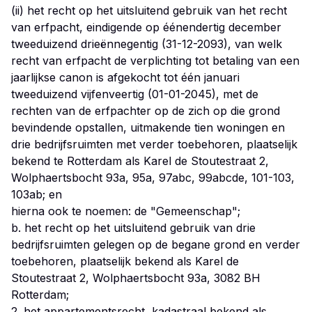
(ii) het recht op het uitsluitend gebruik van het recht
van erfpacht, eindigende op éénendertig december
tweeduizend drieënnegentig (31-12-2093), van welk
recht van erfpacht de verplichting tot betaling van een
jaarlijkse canon is afgekocht tot één januari
tweeduizend vijfenveertig (01-01-2045), met de
rechten van de erfpachter op de zich op die grond
bevindende opstallen, uitmakende tien woningen en
drie bedrijfsruimten met verder toebehoren, plaatselijk
bekend te Rotterdam als Karel de Stoutestraat 2,
Wolphaertsbocht 93a, 95a, 97abc, 99abcde, 101-103,
103ab; en
hierna ook te noemen: de "Gemeenschap";
b. het recht op het uitsluitend gebruik van drie
bedrijfsruimten gelegen op de begane grond en verder
toebehoren, plaatselijk bekend als Karel de
Stoutestraat 2, Wolphaertsbocht 93a, 3082 BH
Rotterdam;
2. het appartementsrecht, kadastraal bekend als