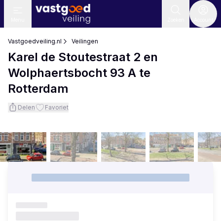
Menu
Zoeken
Account
Vastgoedveiling.nl
Veilingen
Karel de Stoutestraat 2 en
Wolphaertsbocht 93 A te
Rotterdam
Delen
Favoriet