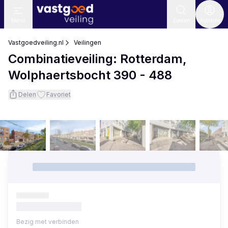
Menu
Zoeken
Account
Vastgoedveiling.nl
Veilingen
Combinatieveiling: Rotterdam,
Wolphaertsbocht 390 - 488
Delen
Favoriet
Bezig met verbinden