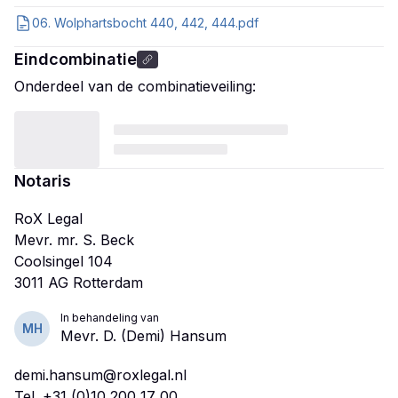
06. Wolphartsbocht 440, 442, 444.pdf
Eindcombinatie
Onderdeel van de combinatieveiling:
Notaris
RoX Legal
Mevr. mr. S. Beck
Coolsingel 104
In behandeling van
MH
Mevr. D. (Demi) Hansum
demi.hansum@roxlegal.nl
Tel.
+31 (0)10 200 17 00