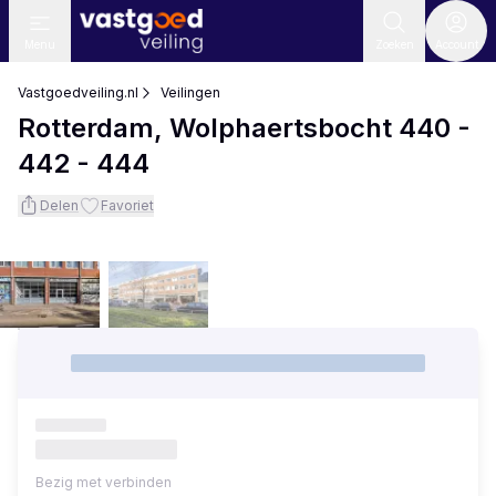
Menu
Zoeken
Account
Vastgoedveiling.nl
Veilingen
Rotterdam, Wolphaertsbocht 440 -
442 - 444
Delen
Favoriet
Bezig met verbinden