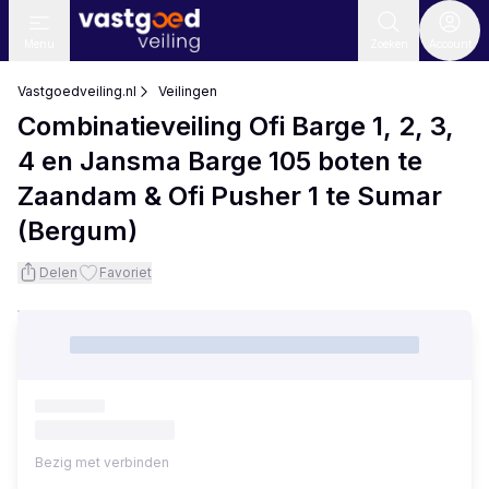
Menu
Zoeken
Account
Vastgoedveiling.nl
Veilingen
Combinatieveiling Ofi Barge 1, 2, 3,
4 en Jansma Barge 105 boten te
Zaandam & Ofi Pusher 1 te Sumar
(Bergum)
Delen
Favoriet
Bezig met verbinden