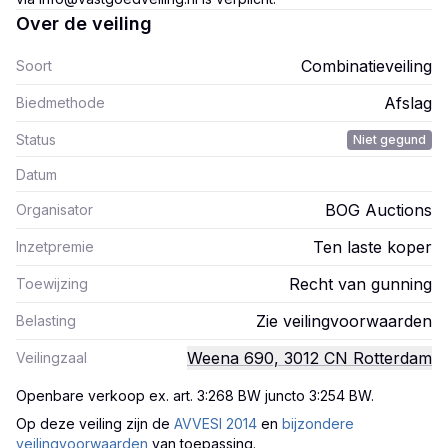
Over de veiling
Combinatieveiling
Soort
Afslag
Biedmethode
Status
Niet gegund
Datum
BOG Auctions
Organisator
Ten laste koper
Inzetpremie
Recht van gunning
Toewijzing
Zie veilingvoorwaarden
Belasting
Weena 690, 3012 CN Rotterdam
Veilingzaal
Openbare verkoop ex. art. 3:268 BW juncto 3:254 BW
.
Op deze veiling zijn
de
AVVESI 2014
en
bijzondere
veilingvoorwaarden
van toepassing.