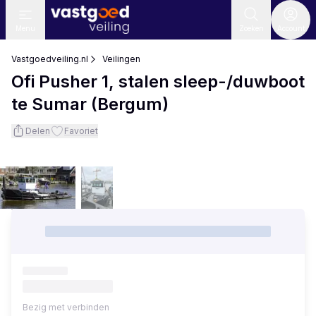
Menu
Zoeken
Account
Vastgoedveiling.nl
Veilingen
Ofi Pusher 1, stalen sleep-/duwboot
te Sumar (Bergum)
Delen
Favoriet
Bezig met verbinden