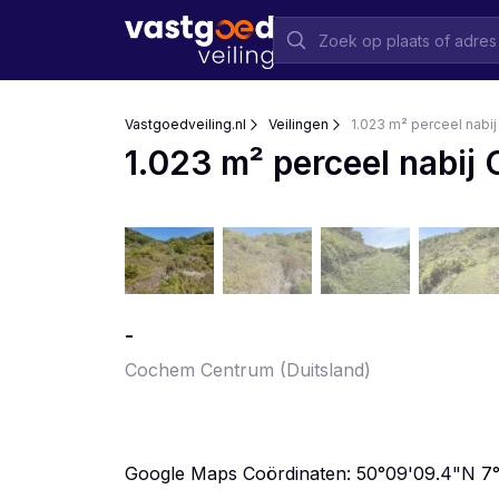
Vastgoedveiling.nl
Veilingen
1.023 m² perceel nabi
1.023 m² perceel nabij
-
Cochem Centrum
(Duitsland)
Google Maps Coördinaten: 50°09'09.4"N 7