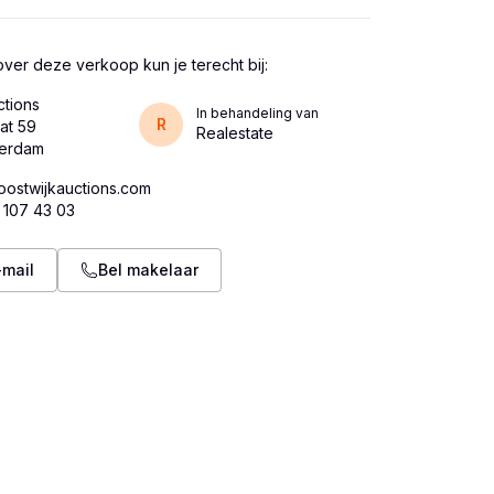
ver deze verkoop kun je terecht bij:
ctions
In behandeling van
R
at 59
Realestate
oostwijkauctions.com
 107 43 03
-mail
Bel makelaar