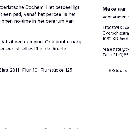
toeristische Cochem. Het perceel ligt
Makelaar
t een pad, vanaf het perceel is het
Voor vragen o
binnen no-time in het centrum van
Troostwijk Au
Overschiestra
 dal zit een camping. Ook kunt u nabij
 een stoeltjeslift in de directe
realestate@tr
Tel.
+31 (0)85
t 2811, Flur 10, Flurstücke 125
Stuur e