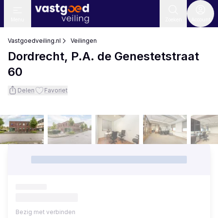
Menu
Zoeken
Account
Vastgoedveiling.nl
Veilingen
Dordrecht, P.A. de Genestetstraat
60
Delen
Favoriet
Bezig met verbinden