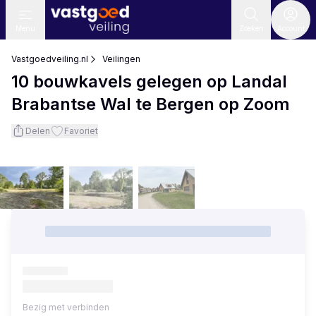
Menu
Zoeken
Account
Vastgoedveiling.nl
Veilingen
10 bouwkavels gelegen op Landal
Brabantse Wal te Bergen op Zoom
Delen
Favoriet
Bezig met verbinden