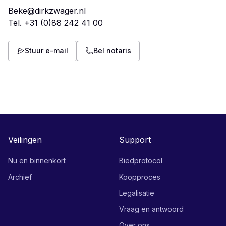
Beke@dirkzwager.nl
Tel.
+31 (0)88 242 41 00
Stuur e-mail
Bel notaris
Veilingen
Support
Nu en binnenkort
Biedprotocol
Archief
Koopproces
Legalisatie
Vraag en antwoord
Over ons