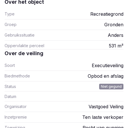
Over het object
Recreatiegrond
Type
Gronden
Groep
Anders
Gebruikssituatie
531
m²
Oppervlakte perceel
Over de veiling
Executieveiling
Soort
Opbod en afslag
Biedmethode
Status
Niet gegund
Datum
Vastgoed Veiling
Organisator
Ten laste verkoper
Inzetpremie
Recht van gunning
Toewijzing