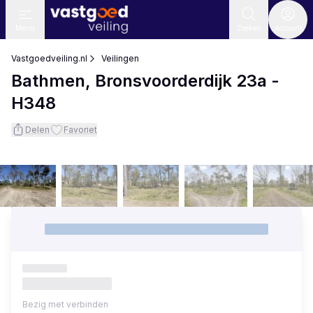
Menu
Zoeken
Account
Vastgoedveiling.nl
Veilingen
Bathmen, Bronsvoorderdijk 23a -
H348
Delen
Favoriet
Bezig met verbinden