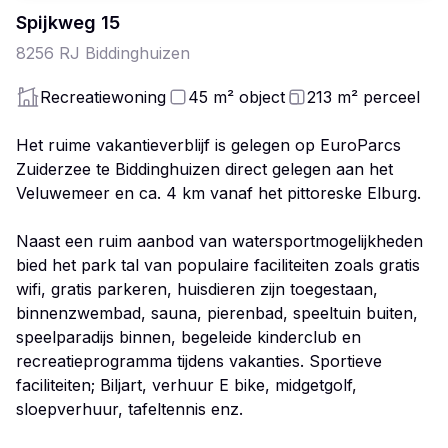
Spijkweg
15
8256 RJ
Biddinghuizen
Recreatiewoning
45
m²
object
213
m²
perceel
Het ruime vakantieverblijf is gelegen op EuroParcs
Zuiderzee te Biddinghuizen direct gelegen aan het
Veluwemeer en ca. 4 km vanaf het pittoreske Elburg.
Naast een ruim aanbod van watersportmogelijkheden
bied het park tal van populaire faciliteiten zoals gratis
wifi, gratis parkeren, huisdieren zijn toegestaan,
binnenzwembad, sauna, pierenbad, speeltuin buiten,
speelparadijs binnen, begeleide kinderclub en
recreatieprogramma tijdens vakanties. Sportieve
faciliteiten; Biljart, verhuur E bike, midgetgolf,
sloepverhuur, tafeltennis enz.