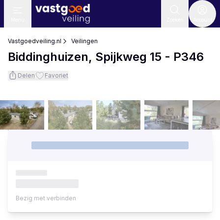
Menu
Zoeken
Account
Vastgoedveiling.nl
Veilingen
Biddinghuizen, Spijkweg 15 - P346
Delen
Favoriet
Bezig met verbinden