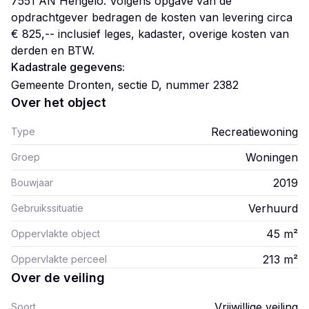
7551 AN Hengelo. Volgens opgave van de
opdrachtgever bedragen de kosten van levering circa
€ 825,-- inclusief leges, kadaster, overige kosten van
derden en BTW.
Kadastrale gegevens:
Gemeente Dronten, sectie D, nummer 2382
Over het object
Recreatiewoning
Type
Woningen
Groep
2019
Bouwjaar
Verhuurd
Gebruikssituatie
45
m²
Oppervlakte object
213
m²
Oppervlakte perceel
Over de veiling
Vrijwillige veiling
Soort