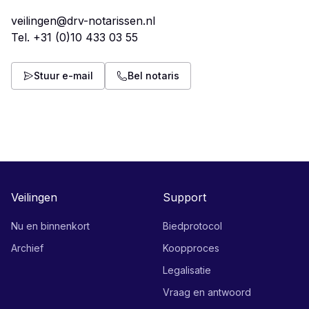
veilingen@drv-notarissen.nl
Tel.
+31 (0)10 433 03 55
Stuur e-mail
Bel notaris
Veilingen
Support
Nu en binnenkort
Biedprotocol
Archief
Koopproces
Legalisatie
Vraag en antwoord