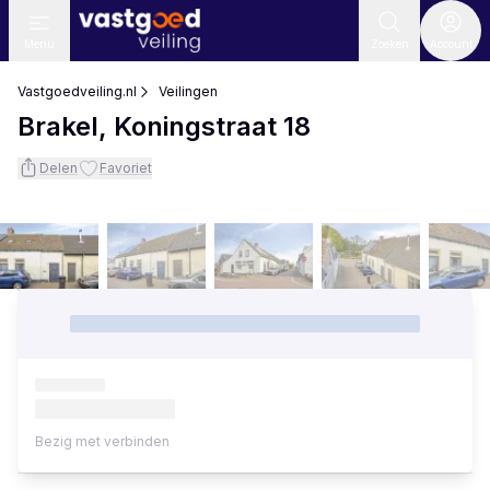
Menu
Zoeken
Account
Vastgoedveiling.nl
Veilingen
Brakel, Koningstraat 18
Delen
Favoriet
Bezig met verbinden