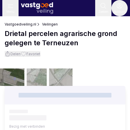
Menu
Zoeken
Account
Vastgoedveiling.nl
Veilingen
Drietal percelen agrarische grond
gelegen te Terneuzen
Delen
Favoriet
Bezig met verbinden