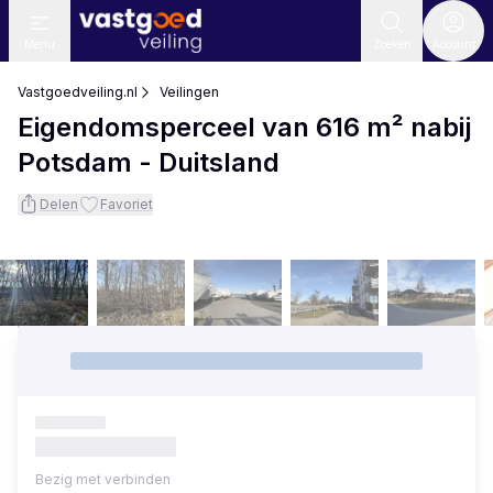
Menu
Zoeken
Account
Vastgoedveiling.nl
Veilingen
Eigendomsperceel van 616 m² nabij
Potsdam - Duitsland
Delen
Favoriet
Bezig met verbinden