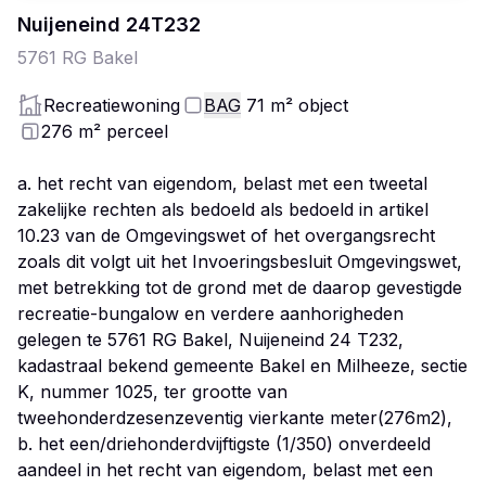
Nuijeneind
24
T232
5761 RG
Bakel
Recreatiewoning
BAG
71
m²
object
276
m²
perceel
a. het recht van eigendom, belast met een tweetal
zakelijke rechten als bedoeld als bedoeld in artikel
10.23 van de Omgevingswet of het overgangsrecht
zoals dit volgt uit het Invoeringsbesluit Omgevingswet,
met betrekking tot de grond met de daarop gevestigde
recreatie-bungalow en verdere aanhorigheden
gelegen te 5761 RG Bakel, Nuijeneind 24 T232,
kadastraal bekend gemeente Bakel en Milheeze, sectie
K, nummer 1025, ter grootte van
tweehonderdzesenzeventig vierkante meter(276m2),
b. het een/driehonderdvijftigste (1/350) onverdeeld
aandeel in het recht van eigendom, belast met een