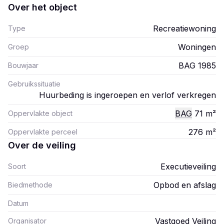
Over het object
Recreatiewoning
Type
Woningen
Groep
BAG 1985
Bouwjaar
Gebruikssituatie
Huurbeding is ingeroepen en verlof verkregen
BAG
71
m²
Oppervlakte object
276
m²
Oppervlakte perceel
Over de veiling
Executieveiling
Soort
Opbod en afslag
Biedmethode
Datum
Vastgoed Veiling
Organisator