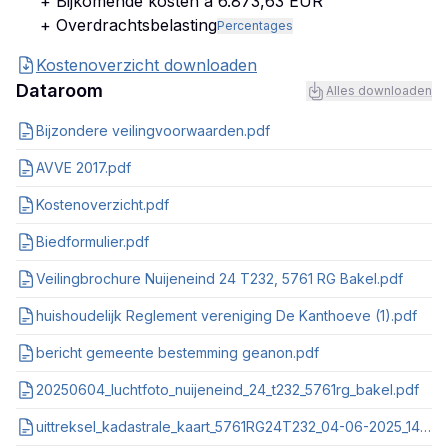
+ Bijkomende kosten à 6.873,63 EUR
+ Overdrachtsbelasting
Percentages
Kostenoverzicht downloaden
Dataroom
Alles downloaden
Bijzondere veilingvoorwaarden.pdf
AVVE 2017.pdf
Kostenoverzicht.pdf
Biedformulier.pdf
Veilingbrochure Nuijeneind 24 T232, 5761 RG Bakel.pdf
huishoudelijk Reglement vereniging De Kanthoeve (1).pdf
bericht gemeente bestemming geanon.pdf
20250604_luchtfoto_nuijeneind_24_t232_5761rg_bakel.pdf
uittreksel_kadastrale_kaart_5761RG24T232_04-06-2025_14-56-24.pdf