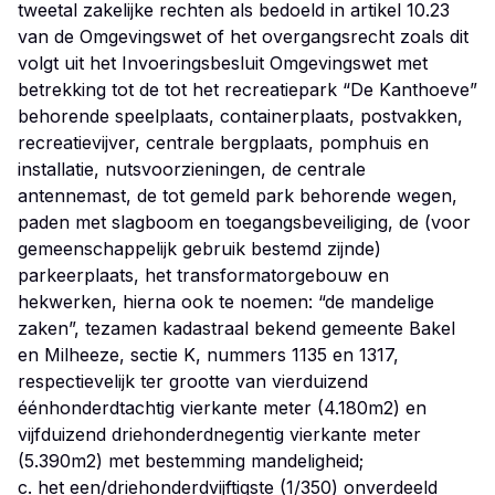
tweetal zakelijke rechten als bedoeld in artikel 10.23
van de Omgevingswet of het overgangsrecht zoals dit
volgt uit het Invoeringsbesluit Omgevingswet met
betrekking tot de tot het recreatiepark “De Kanthoeve”
behorende speelplaats, containerplaats, postvakken,
recreatievijver, centrale bergplaats, pomphuis en
installatie, nutsvoorzieningen, de centrale
antennemast, de tot gemeld park behorende wegen,
paden met slagboom en toegangsbeveiliging, de (voor
gemeenschappelijk gebruik bestemd zijnde)
parkeerplaats, het transformatorgebouw en
hekwerken, hierna ook te noemen: “de mandelige
zaken”, tezamen kadastraal bekend gemeente Bakel
en Milheeze, sectie K, nummers 1135 en 1317,
respectievelijk ter grootte van vierduizend
éénhonderdtachtig vierkante meter (4.180m2) en
vijfduizend driehonderdnegentig vierkante meter
(5.390m2) met bestemming mandeligheid;
c. het een/driehonderdvijftigste (1/350) onverdeeld