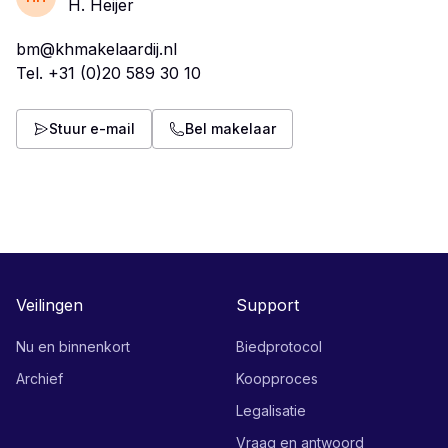
H. Heijer
bm@khmakelaardij.nl
Tel.
+31 (0)20 589 30 10
Stuur e-mail
Bel makelaar
Veilingen
Support
Nu en binnenkort
Biedprotocol
Archief
Koopproces
Legalisatie
Vraag en antwoord