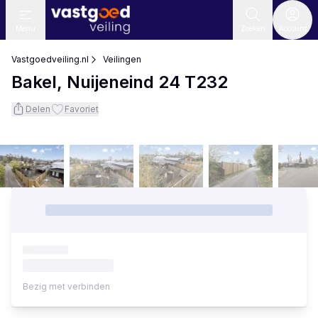
Menu
Zoeken
Account
Vastgoedveiling.nl
Veilingen
Bakel, Nuijeneind 24 T232
Delen
Favoriet
Bezig met verbinden