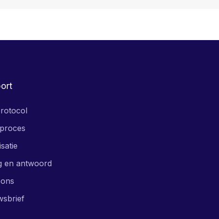
ort
rotocol
proces
isatie
g en antwoord
 ons
wsbrief