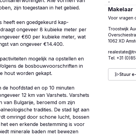
 containerwoningen. Alle vormen van
bben, zijn toegestaan in het gebied.
Makelaar
Voor vragen o
os heeft een goedgekeurd kap-
Troostwijk Au
edraagt ongeveer 8 kubieke meter per
Overschiestra
 ongeveer €60 per kubieke meter, wat
engst van ongeveer €14.400.
realestate@tr
Tel.
+31 (0)85
activiteiten mogelijk na opstellen en
 Volgens de bosbouwvoorschriften in
e hout worden gekapt.
Stuur e
 de hoofdstad en op 10 minuten
 ongeveer 12 km van Varshets. Varshets
 van Bulgarije, beroemd om zijn
lneologische tradities. De stad ligt aan
rdt omringd door schone lucht, bossen
 het een erkende bestemming is voor
biedt minerale baden met bewezen