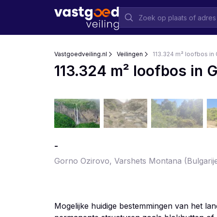
Vastgoedveiling.nl
Veilingen
113.324 m² loofbos in 
113.324 m² loofbos in 
-
Gorno Ozirovo, Varshets Montana
(Bulgarij
Mogelijke huidige bestemmingen van het lan