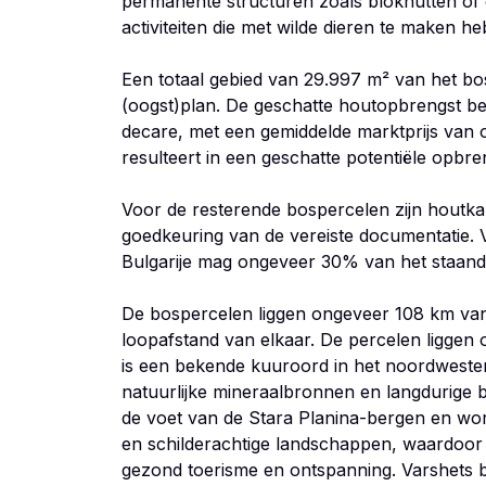
permanente structuren zoals blokhutten of
activiteiten die met wilde dieren te maken he
Een totaal gebied van 29.997 m² van het b
(oogst)plan. De geschatte houtopbrengst b
decare, met een gemiddelde marktprijs van
resulteert in een geschatte potentiële opbr
Voor de resterende bospercelen zijn houtkap
goedkeuring van de vereiste documentatie.
Bulgarije mag ongeveer 30% van het staand
De bospercelen liggen ongeveer 108 km van
loopafstand van elkaar. De percelen liggen
is een bekende kuuroord in het noordwesten
natuurlijke mineraalbronnen en langdurige ba
de voet van de Stara Planina-bergen en wo
en schilderachtige landschappen, waardoor
gezond toerisme en ontspanning. Varshets 