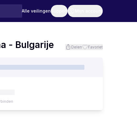
Alle veilingen
Support
Mijn account
 - Bulgarije
Delen
Favoriet
rbinden