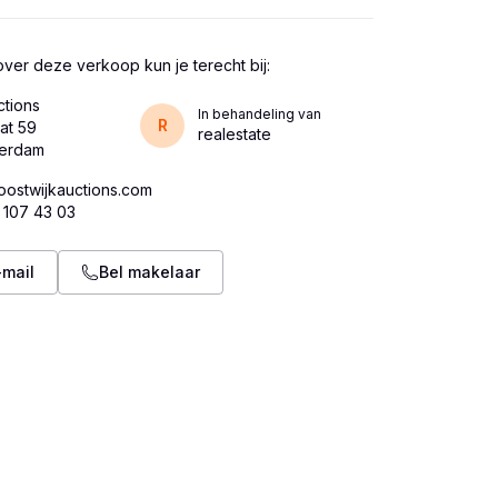
ver deze verkoop kun je terecht bij:
ctions
In behandeling van
R
at 59
realestate
oostwijkauctions.com
 107 43 03
-mail
Bel makelaar