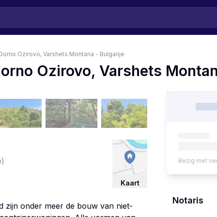
Gorno Ozirovo, Varshets Montana - Bulgarije
Gorno Ozirovo, Varshets Montana
e)
Bezig met ve
Kaart
Notaris
d zijn onder meer de bouw van niet-