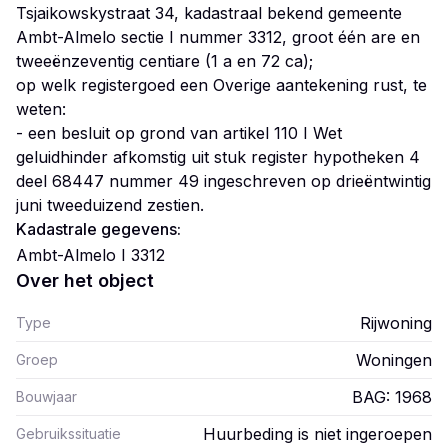
Tsjaikowskystraat 34, kadastraal bekend gemeente
Ambt-Almelo sectie I nummer 3312, groot één are en
tweeënzeventig centiare (1 a en 72 ca);
op welk registergoed een Overige aantekening rust, te
weten:
- een besluit op grond van artikel 110 I Wet
geluidhinder afkomstig uit stuk register hypotheken 4
deel 68447 nummer 49 ingeschreven op drieëntwintig
juni tweeduizend zestien.
Kadastrale gegevens:
Ambt-Almelo I 3312
Over het object
Rijwoning
Type
Woningen
Groep
BAG: 1968
Bouwjaar
Huurbeding is niet ingeroepen
Gebruikssituatie