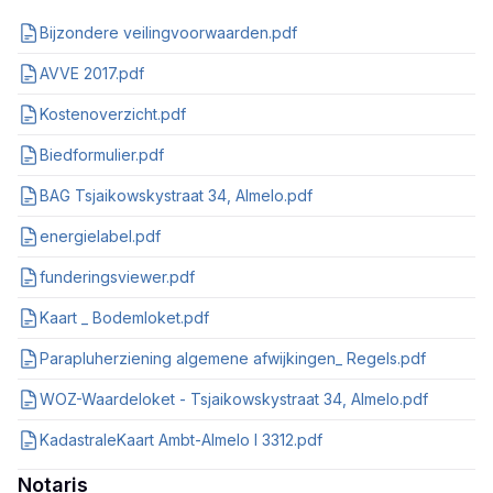
Bijzondere veilingvoorwaarden.pdf
AVVE 2017.pdf
Kostenoverzicht.pdf
Biedformulier.pdf
BAG Tsjaikowskystraat 34, Almelo.pdf
energielabel.pdf
funderingsviewer.pdf
Kaart _ Bodemloket.pdf
Parapluherziening algemene afwijkingen_ Regels.pdf
WOZ-Waardeloket - Tsjaikowskystraat 34, Almelo.pdf
KadastraleKaart Ambt-Almelo I 3312.pdf
Notaris