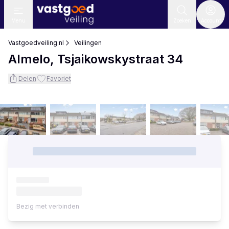
Menu
Zoeken
Account
Vastgoedveiling.nl
Veilingen
Almelo, Tsjaikowskystraat 34
Delen
Favoriet
Bezig met verbinden